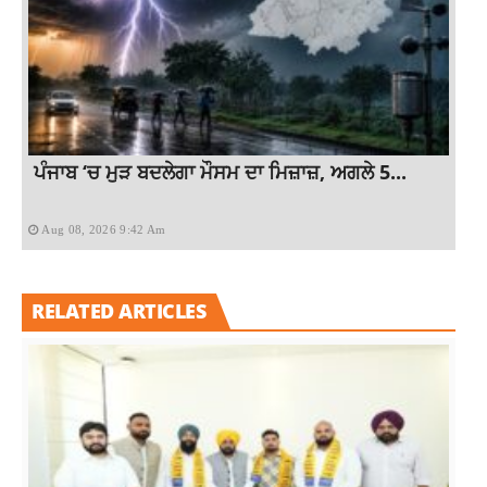
ਪੰਜਾਬ ‘ਚ ਮੁੜ ਬਦਲੇਗਾ ਮੌਸਮ ਦਾ ਮਿਜ਼ਾਜ਼, ਅਗਲੇ 5...
Aug 08, 2026 9:42 Am
RELATED ARTICLES