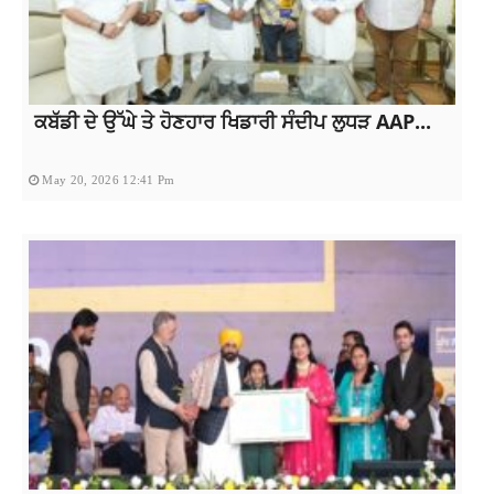
ਕਬੱਡੀ ਦੇ ਉੱਘੇ ਤੇ ਹੋਣਹਾਰ ਖਿਡਾਰੀ ਸੰਦੀਪ ਲੁਧੜ AAP...
May 20, 2026 12:41 Pm