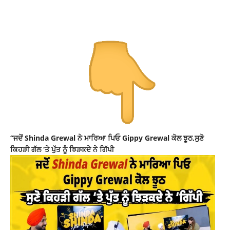
“ਜਦੋਂ Shinda Grewal ਨੇ ਮਾਰਿਆ ਪਿਓ Gippy Grewal ਕੋਲ ਝੂਠ,ਸੁਣੋ
ਕਿਹੜੀ ਗੱਲ ‘ਤੇ ਪੁੱਤ ਨੂੰ ਝਿੜਕਦੇ ਨੇ ਗਿੱਪੀ