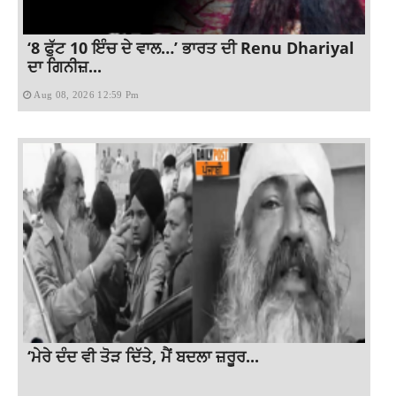
‘8 ਫੁੱਟ 10 ਇੰਚ ਦੇ ਵਾਲ…’ ਭਾਰਤ ਦੀ Renu Dhariyal
ਦਾ ਗਿਨੀਜ਼...
Aug 08, 2026 12:59 Pm
‘ਮੇਰੇ ਦੰਦ ਵੀ ਤੋੜ ਦਿੱਤੇ, ਮੈਂ ਬਦਲਾ ਜ਼ਰੂਰ...