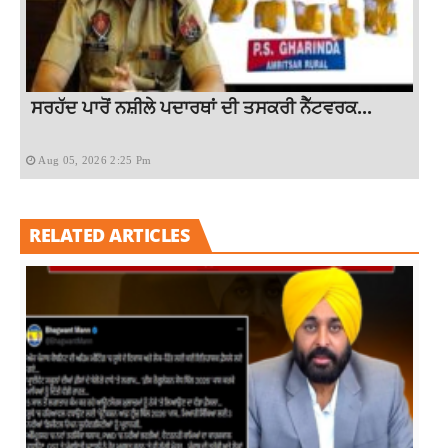
ਸਰਹੱਦ ਪਾਰੋਂ ਨਸ਼ੀਲੇ ਪਦਾਰਥਾਂ ਦੀ ਤਸਕਰੀ ਨੈੱਟਵਰਕ...
Aug 05, 2026 2:25 Pm
RELATED ARTICLES