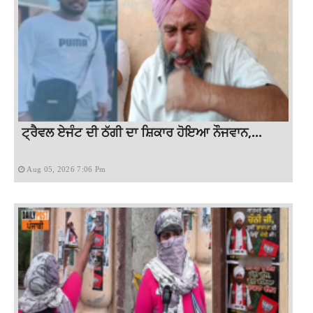
ਟ੍ਰੈਵਲ ਏਜੰਟ ਦੀ ਠੱਗੀ ਦਾ ਸ਼ਿਕਾਰ ਹੋਇਆ ਨੌਜਵਾਨ,...
Aug 05, 2026 7:06 Pm