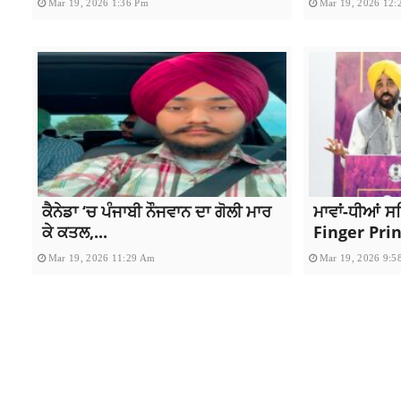
Mar 19, 2026 1:36 Pm
Mar 19, 2026 12:
ਕੈਨੇਡਾ ‘ਚ ਪੰਜਾਬੀ ਨੌਜਵਾਨ ਦਾ ਗੋਲੀ ਮਾਰ
ਮਾਵਾਂ-ਧੀਆਂ ਸ
ਕੇ ਕਤਲ,...
Finger Print
Mar 19, 2026 11:29 Am
Mar 19, 2026 9:5