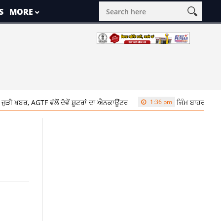
S
MORE
 AGTF ਵੱਲੋਂ ਦੋਵੇਂ ਸ਼ੂਟਰਾਂ ਦਾ ਐਨਕਾਊਂਟਰ
1:36 pm
ਜਿੰਮ ਬਾਹਰ ਮਾਰੇ ਗਏ ਪ੍ਰ