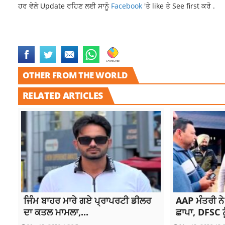
ਹਰ ਵੇਲੇ Update ਰਹਿਣ ਲਈ ਸਾਨੂੰ
Facebook
'ਤੇ like ਤੇ See first ਕਰੋ .
LATEST NEWS MALWA
LATEST PUNJAB NEWS
PROPERTY DEALER C
OTHER FROM THE WORLD
RELATED ARTICLES
ਜਿੰਮ ਬਾਹਰ ਮਾਰੇ ਗਏ ਪ੍ਰਾਪਰਟੀ ਡੀਲਰ
AAP ਮੰਤਰੀ ਨੇ
ਦਾ ਕਤਲ ਮਾਮਲਾ,...
ਛਾਪਾ, DFSC ਨੂ