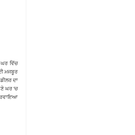
ਘਰ ਵਿੱਚ
 ਲਈ ਮਜਬੂਰ
ੀ ਡੀਲਰ
ਦਾ
ਣੇ ਘਰ ‘ਚ
ਲ ਕਰਵਾਇਆ