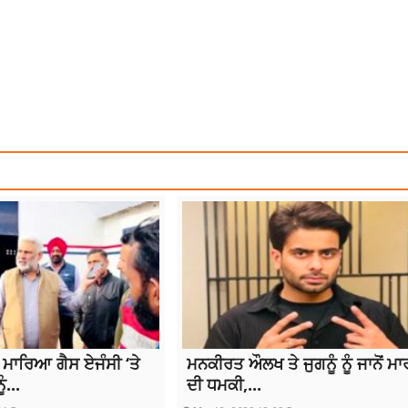
OMMITS SUICIDE
 ਮਾਰਿਆ ਗੈਸ ਏਜੰਸੀ ‘ਤੇ
ਮਨਕੀਰਤ ਔਲਖ ਤੇ ਜੁਗਨੂੰ ਨੂੰ ਜਾਨੋਂ ਮ
ੰ...
ਦੀ ਧਮਕੀ,...