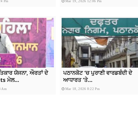
24 Pm
Mar 19, 2026 12:06 Pm
ਤਿਕਾਰ ਯੋਜਨਾ, ਔਰਤਾਂ ਦੇ
ਪਠਾਨਕੋਟ ‘ਚ ਪੁਰਾਣੀ ਵਾਰਡਬੰਦੀ ਦੇ
s ਮੇਲ...
ਆਧਾਰਤ ‘ਤੇ...
8 Am
Mar 18, 2026 8:22 Pm