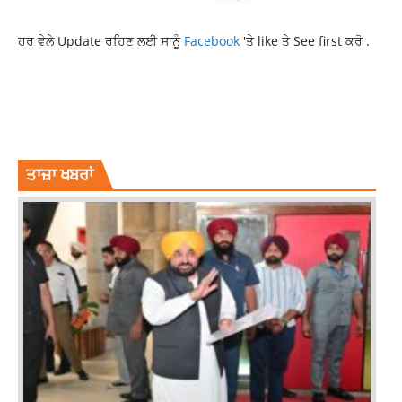
ਹਰ ਵੇਲੇ Update ਰਹਿਣ ਲਈ ਸਾਨੂੰ
Facebook
'ਤੇ like ਤੇ See first ਕਰੋ .
6 IAS 26 PCS TRANSFERS
ONLINE MONEY TRANSFER
ONLINE TRANSFER
PP 9 IAS 1 PCS TRANSFERS
PUNJAB POLICE TRANSFERS
PUNJAB SP TRANSFERS
TRANSFERS
ਤਾਜ਼ਾ ਖਬਰਾਂ