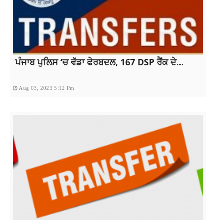
ਪੰਜਾਬ ਪੁਲਿਸ ‘ਚ ਵੱਡਾ ਫੇਰਬਦਲ, 167 DSP ਰੈਂਕ ਦੇ...
Aug 03, 2023 5:12 Pm