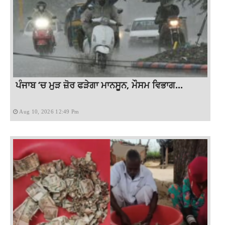
ਪੰਜਾਬ ‘ਚ ਮੁੜ ਜ਼ੋਰ ਫੜੇਗਾ ਮਾਨਸੂਨ, ਮੌਸਮ ਵਿਭਾਗ...
Aug 10, 2026 12:49 Pm