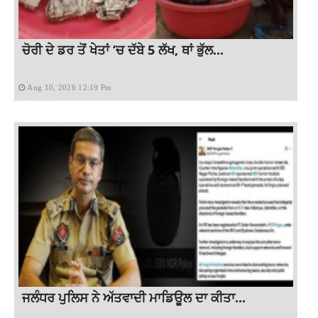
ਚੋਰੀ ਦੇ ਡਰ ਤੋਂ ਖੇਤਾਂ ‘ਚ ਦੱਬੇ 5 ਲੱਖ, ਥਾਂ ਭੁੱਲ...
Aug 10, 2026 12:19 Pm
ਜਲੰਧਰ ਪੁਲਿਸ ਨੇ ਅੱਤਵਾਦੀ ਮਾਡਿਊਲ ਦਾ ਕੀਤਾ...