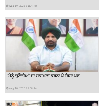
Aug 10, 2026 12:04 Pm
‘ਮੈਨੂੰ ਚੁਣੌਤੀਆਂ ਦਾ ਸਾਹਮਣਾ ਕਰਨਾ ਪੈ ਰਿਹਾ ਪਰ...
Aug 10, 2026 11:06 Am