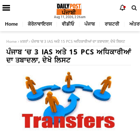
Aug 11, 2026, 2:26 am
Home
ਕੋਰੋਨਾਵਾਇਰਸ
ਵੀਡੀਓ
ਪੰਜਾਬ
ਰਾਸ਼ਟਰੀ
ਅੰਤਰ
Home
ਖ਼ਬਰਾਂ
ਪੰਜਾਬ ‘ਚ 3 IAS ਅਤੇ 15 PCS ਅਧਿਕਾਰੀਆਂ ਦਾ ਤਬਾਦਲਾ, ਦੇਖੋ ਲਿਸਟ
ਪੰਜਾਬ ‘ਚ 3 IAS ਅਤੇ 15 PCS ਅਧਿਕਾਰੀਆਂ
ਦਾ ਤਬਾਦਲਾ, ਦੇਖੋ ਲਿਸਟ