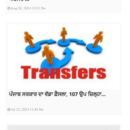
Aug 02, 2024 12:31 Pm
ਪੰਜਾਬ ਸਰਕਾਰ ਦਾ ਵੱਡਾ ਫ਼ੈਸਲਾ, 107 ਉਪ ਜ਼ਿਲ੍ਹਾ...
Jul 12, 2024 12:44 Pm