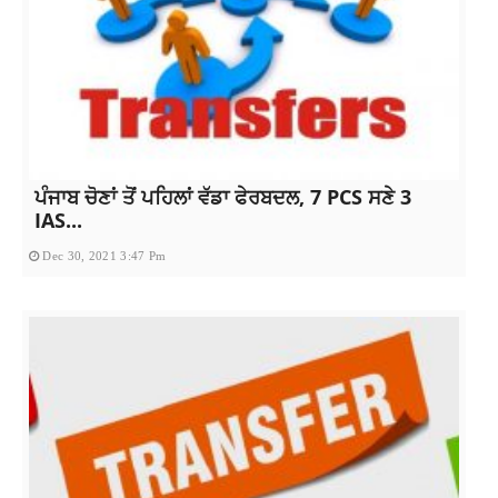
ਪੰਜਾਬ ਚੋਣਾਂ ਤੋਂ ਪਹਿਲਾਂ ਵੱਡਾ ਫੇਰਬਦਲ, 7 PCS ਸਣੇ 3
IAS...
Dec 30, 2021 3:47 Pm