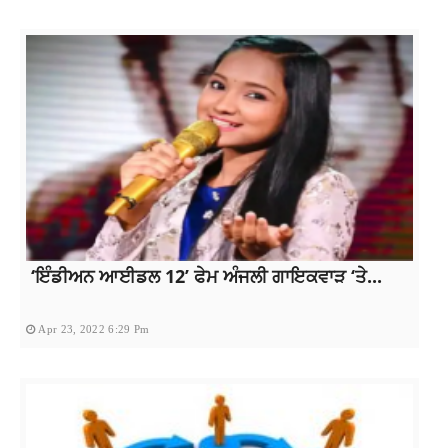
‘ਇੰਡੀਅਨ ਆਈਡਲ 12’ ਫੇਮ ਅੰਜਲੀ ਗਾਇਕਵਾੜ ‘ਤੇ...
Apr 23, 2022 6:29 Pm