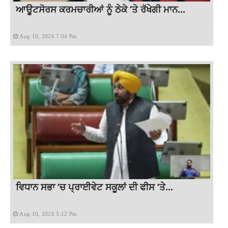
ਆਊਟਸੋਰਸ ਕਰਮਚਾਰੀਆਂ ਨੂੰ ਠੇਕੇ ‘ਤੇ ਰੱਖੇਗੀ ਮਾਨ...
Aug 10, 2026 7:04 Pm
ਵਿਧਾਨ ਸਭਾ ‘ਚ ਪ੍ਰਾਈਵੇਟ ਸਕੂਲਾਂ ਦੀ ਫੀਸ ‘ਤੇ...
Aug 10, 2026 5:12 Pm