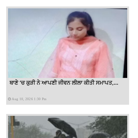
ਥਾਣੇ ‘ਚ ਕੁੜੀ ਨੇ ਆਪਣੀ ਜੀਵਨ ਲੀਲਾ ਕੀਤੀ ਸਮਾਪਤ,...
Aug 10, 2026 1:30 Pm