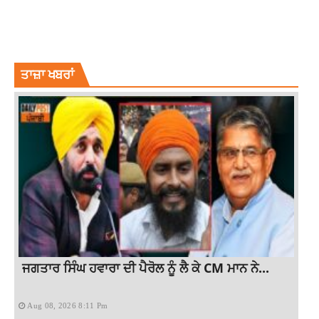
CAPTAIN AMRINDER SINGH
COVID-19
NIGHT CURFEW
PUNJAB GOVT ANNOUNCES
PUNJAB NEWS
ਤਾਜ਼ਾ ਖਬਰਾਂ
ਜਗਤਾਰ ਸਿੰਘ ਹਵਾਰਾ ਦੀ ਪੈਰੋਲ ਨੂੰ ਲੈ ਕੇ CM ਮਾਨ ਨੇ...
Aug 08, 2026 8:11 Pm