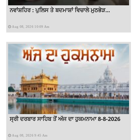
ਨਵਾਂਸ਼ਹਿਰ : ਪੁਲਿਸ ਤੇ ਬਦਮਾਸ਼ਾਂ ਵਿਚਾਲੇ ਮੁਠਭੇੜ...
Aug 08, 2026 10:09 Am
ਸ੍ਰੀ ਦਰਬਾਰ ਸਾਹਿਬ ਤੋਂ ਅੱਜ ਦਾ ਹੁਕਮਨਾਮਾ 8-8-2026
Aug 08, 2026 9:45 Am