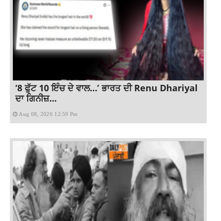
‘8 ਫੁੱਟ 10 ਇੰਚ ਦੇ ਵਾਲ…’ ਭਾਰਤ ਦੀ Renu Dhariyal
ਦਾ ਗਿਨੀਜ਼...
Aug 08, 2026 12:59 Pm