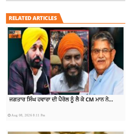
RELATED ARTICLES
ਜਗਤਾਰ ਸਿੰਘ ਹਵਾਰਾ ਦੀ ਪੈਰੋਲ ਨੂੰ ਲੈ ਕੇ CM ਮਾਨ ਨੇ...
Aug 08, 2026 8:11 Pm