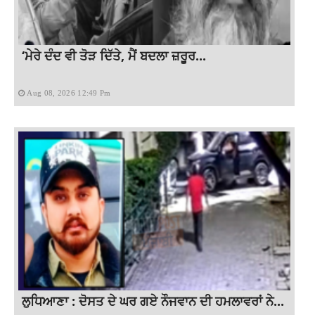
‘ਮੇਰੇ ਦੰਦ ਵੀ ਤੋੜ ਦਿੱਤੇ, ਮੈਂ ਬਦਲਾ ਜ਼ਰੂਰ...
Aug 08, 2026 12:49 Pm
ਲੁਧਿਆਣਾ : ਦੋਸਤ ਦੇ ਘਰ ਗਏ ਨੌਜਵਾਨ ਦੀ ਹਮਲਾਵਰਾਂ ਨੇ...