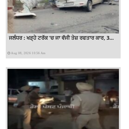
ਜਲੰਧਰ : ਖੜ੍ਹੇ ਟਰੱਕ ‘ਚ ਜਾ ਵੱਜੀ ਤੇਜ਼ ਰਫਤਾਰ ਕਾਰ, 3...
Aug 08, 2026 10:56 Am