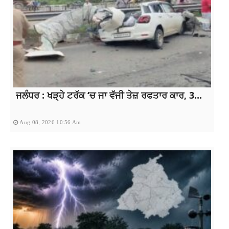
ਜਲੰਧਰ : ਖੜ੍ਹੇ ਟਰੱਕ ‘ਚ ਜਾ ਵੱਜੀ ਤੇਜ਼ ਰਫਤਾਰ ਕਾਰ, 3...
Aug 08, 2026 10:56 Am