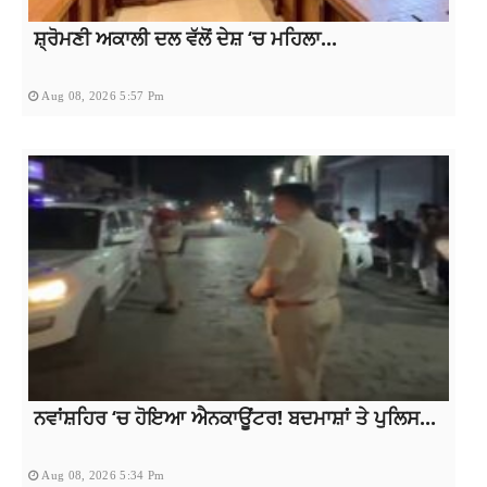
ਸ਼੍ਰੋਮਣੀ ਅਕਾਲੀ ਦਲ ਵੱਲੋਂ ਦੇਸ਼ ‘ਚ ਮਹਿਲਾ...
Aug 08, 2026 5:57 Pm
ਨਵਾਂਸ਼ਹਿਰ ‘ਚ ਹੋਇਆ ਐਨਕਾਊਂਟਰ! ਬਦਮਾਸ਼ਾਂ ਤੇ ਪੁਲਿਸ...
Aug 08, 2026 5:34 Pm