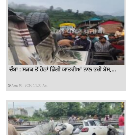
ਚੰਬਾ : ਸੜਕ ਤੋਂ ਹੇਠਾਂ ਡਿੱਗੀ ਯਾਤਰੀਆਂ ਨਾਲ ਭਰੀ ਬੱਸ,...
Aug 08, 2026 11:33 Am