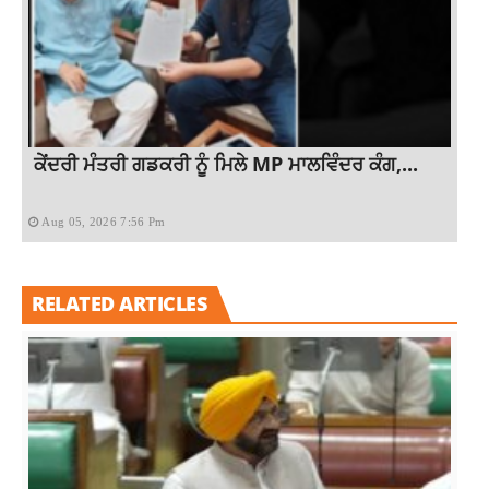
ਕੇਂਦਰੀ ਮੰਤਰੀ ਗਡਕਰੀ ਨੂੰ ਮਿਲੇ MP ਮਾਲਵਿੰਦਰ ਕੰਗ,...
Aug 05, 2026 7:56 Pm
RELATED ARTICLES