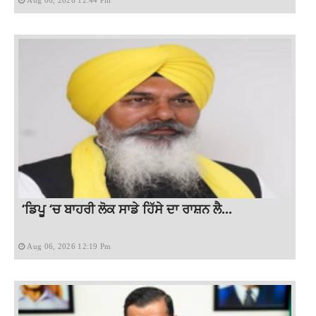
Aug 06, 2026 12:44 Pm
‘ਡਿਪੂ ‘ਚ ਬਾਹਰੀ ਲੋਕ ਸਾਡੇ ਹਿੱਸੇ ਦਾ ਰਾਸ਼ਨ ਲੈ...
Aug 06, 2026 12:19 Pm