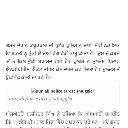
ਗਸ਼ਤ ਦੌਰਾਨ ਕਪੂਰਥਲਾ ਦੀ ਭੁਲੱਥ ਪੁਲਿਸ ਨੇ ਦਾਣਾ ਮੰਡੀ
ਨੇੜੇ
ਇਕ
ਵਿਅਕਤੀ ਨੂੰ ਭੁੱਕੀ ਲੈਂਦਿਆਂ ਰੰਗੇ ਹੱਥੀਂ ਕਾਬੂ ਕੀਤਾ ਹੈ। ਉਸ ਦੇ ਕਬਜ਼ੇ
‘ਚੋਂ 6 ਕਿਲੋ ਭੁੱਕੀ ਬਰਾਮਦ ਹੋਈ ਹੈ। ਪੁਲੀਸ ਨੇ ਮੁਲਜ਼ਮ ਖ਼ਿਲਾਫ਼
ਐਨਡੀਪੀਐਸ ਐਕਟ ਤਹਿਤ ਕੇਸ ਦਰਜ ਕਰ ਲਿਆ ਹੈ। ਮੁਲਜ਼ਮ ਤੋਂ
ਪੁੱਛਗਿੱਛ ਕੀਤੀ ਜਾ ਰਹੀ ਹੈ।
punjab police arrest smuggler
ਐਸਐਚਓ ਬਲਜਿੰਦਰ ਸਿੰਘ ਨੇ ਦੱਸਿਆ ਕਿ ਐਸਆਈ ਰਘਬੀਰ
ਸਿੰਘ ਪੁਲੀਸ ਟੀਮ ਨਾਲ ਪਿੰਡਾਂ ਵਿੱਚ ਗਸ਼ਤ ਕਰ ਰਹੇ ਸਨ। ਜਦੋਂ ਗਸ਼ਤ