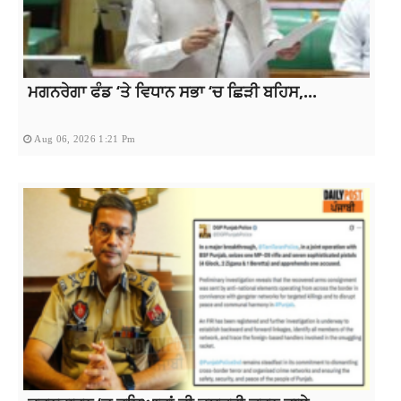
ਮਗਨਰੇਗਾ ਫੰਡ ‘ਤੇ ਵਿਧਾਨ ਸਭਾ ‘ਚ ਛਿੜੀ ਬਹਿਸ,...
Aug 06, 2026 1:21 Pm