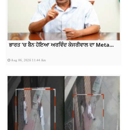
ਭਾਰਤ ‘ਚ ਬੈਨ ਹੋਇਆ ਅਰਵਿੰਦ ਕੇਜਰੀਵਾਲ ਦਾ Meta...
Aug 06, 2026 11:44 Am