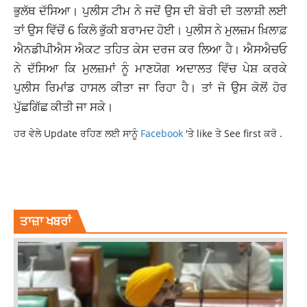
ਭੁਲੱਥ ਦੱਸਿਆ। ਪੁਲੀਸ ਟੀਮ ਨੇ ਜਦੋਂ ਉਸ ਦੀ ਬੋਰੀ ਦੀ ਤਲਾਸ਼ੀ ਲਈ
ਤਾਂ ਉਸ ਵਿੱਚੋਂ 6 ਕਿਲੋ ਭੁੱਕੀ ਬਰਾਮਦ ਹੋਈ। ਪੁਲੀਸ ਨੇ ਮੁਲਜ਼ਮ ਖ਼ਿਲਾਫ਼
ਐਨਡੀਪੀਐਸ ਐਕਟ ਤਹਿਤ ਕੇਸ ਦਰਜ ਕਰ ਲਿਆ ਹੈ। ਐਸਐਚਓ
ਨੇ ਦੱਸਿਆ ਕਿ ਮੁਲਜ਼ਮਾਂ ਨੂੰ ਮਾਣਯੋਗ ਅਦਾਲਤ ਵਿੱਚ ਪੇਸ਼ ਕਰਕੇ
ਪੁਲੀਸ ਰਿਮਾਂਡ ਹਾਸਲ ਕੀਤਾ ਜਾ ਰਿਹਾ ਹੈ। ਤਾਂ ਜੋ ਉਸ ਕੋਲੋਂ ਹੋਰ
ਪੁੱਛਗਿੱਛ ਕੀਤੀ ਜਾ ਸਕੇ।
ਹਰ ਵੇਲੇ Update ਰਹਿਣ ਲਈ ਸਾਨੂੰ
Facebook
'ਤੇ like ਤੇ See first ਕਰੋ .
ARREST SMUGGLER
NEWS
PUNJAB POLICE
PUNJAB POLICE ARREST SMUGGLER
ਤਾਜ਼ਾ ਖਬਰਾਂ