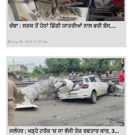
ਚੰਬਾ : ਸੜਕ ਤੋਂ ਹੇਠਾਂ ਡਿੱਗੀ ਯਾਤਰੀਆਂ ਨਾਲ ਭਰੀ ਬੱਸ,...
Aug 08, 2026 11:33 Am
ਜਲੰਧਰ : ਖੜ੍ਹੇ ਟਰੱਕ ‘ਚ ਜਾ ਵੱਜੀ ਤੇਜ਼ ਰਫਤਾਰ ਕਾਰ, 3...