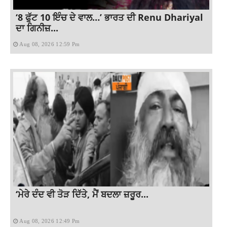
‘8 ਫੁੱਟ 10 ਇੰਚ ਦੇ ਵਾਲ…’ ਭਾਰਤ ਦੀ Renu Dhariyal
ਦਾ ਗਿਨੀਜ਼...
Aug 08, 2026 12:59 Pm
‘ਮੇਰੇ ਦੰਦ ਵੀ ਤੋੜ ਦਿੱਤੇ, ਮੈਂ ਬਦਲਾ ਜ਼ਰੂਰ...
Aug 08, 2026 12:49 Pm