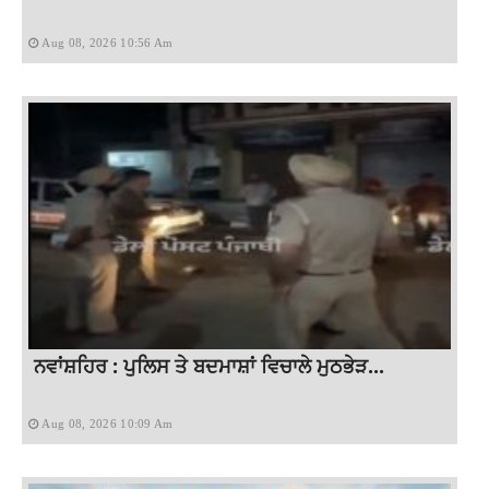
Aug 08, 2026 10:56 Am
ਨਵਾਂਸ਼ਹਿਰ : ਪੁਲਿਸ ਤੇ ਬਦਮਾਸ਼ਾਂ ਵਿਚਾਲੇ ਮੁਠਭੇੜ...
Aug 08, 2026 10:09 Am