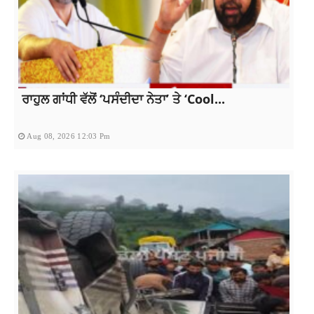
ਰਾਹੁਲ ਗਾਂਧੀ ਵੱਲੋਂ ‘ਪਸੰਦੀਦਾ ਨੇਤਾ’ ਤੇ ‘Cool...
Aug 08, 2026 12:03 Pm