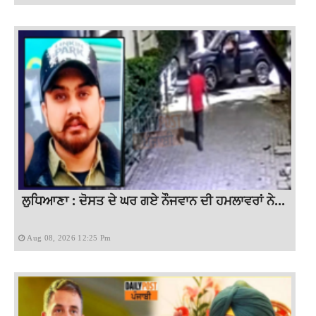
ਲੁਧਿਆਣਾ : ਦੋਸਤ ਦੇ ਘਰ ਗਏ ਨੌਜਵਾਨ ਦੀ ਹਮਲਾਵਰਾਂ ਨੇ...
Aug 08, 2026 12:25 Pm