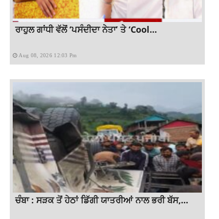
ਰਾਹੁਲ ਗਾਂਧੀ ਵੱਲੋਂ ‘ਪਸੰਦੀਦਾ ਨੇਤਾ’ ਤੇ ‘Cool...
Aug 08, 2026 12:03 Pm
ਚੰਬਾ : ਸੜਕ ਤੋਂ ਹੇਠਾਂ ਡਿੱਗੀ ਯਾਤਰੀਆਂ ਨਾਲ ਭਰੀ ਬੱਸ,...