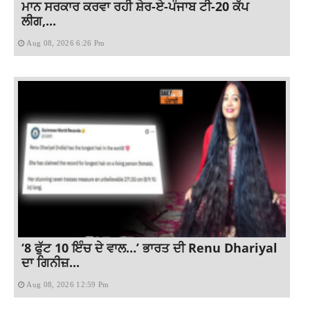
ਮਾਨ ਸਰਕਾਰ ਕਰਵਾ ਰਹੀ ਸ਼ੇਰ-ਏ-ਪੰਜਾਬ ਟੀ-20 ਕੱਪ
ਲੀਗ,...
Aug 08, 2026 6:26 Pm
‘8 ਫੁੱਟ 10 ਇੰਚ ਦੇ ਵਾਲ…’ ਭਾਰਤ ਦੀ Renu Dhariyal
ਦਾ ਗਿਨੀਜ਼...
Aug 08, 2026 12:59 Pm