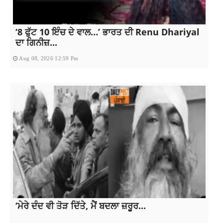
‘8 ਫੁੱਟ 10 ਇੰਚ ਦੇ ਵਾਲ…’ ਭਾਰਤ ਦੀ Renu Dhariyal
ਦਾ ਗਿਨੀਜ਼...
Aug 08, 2026 12:59 Pm
‘ਮੇਰੇ ਦੰਦ ਵੀ ਤੋੜ ਦਿੱਤੇ, ਮੈਂ ਬਦਲਾ ਜ਼ਰੂਰ...