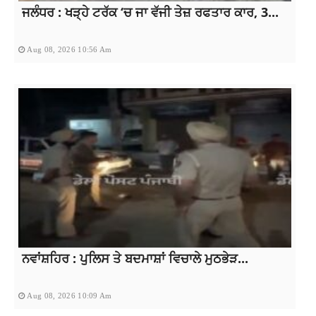
ਜਲੰਧਰ : ਖੜ੍ਹੇ ਟਰੱਕ ‘ਚ ਜਾ ਵੱਜੀ ਤੇਜ਼ ਰਫਤਾਰ ਕਾਰ, 3...
Aug 08, 2026 10:56 Am
ਨਵਾਂਸ਼ਹਿਰ : ਪੁਲਿਸ ਤੇ ਬਦਮਾਸ਼ਾਂ ਵਿਚਾਲੇ ਮੁਠਭੇੜ...
Aug 08, 2026 10:09 Am