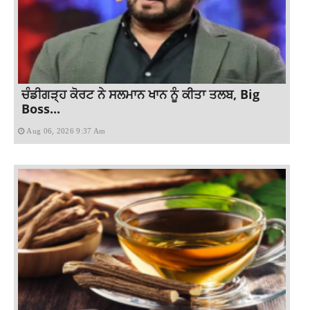
ਚੰਡੀਗੜ੍ਹ ਕੋਰਟ ਨੇ ਸਲਮਾਨ ਖਾਨ ਨੂੰ ਕੀਤਾ ਤਲਬ, Big
Boss...
Aug 06, 2026 9:37 Am