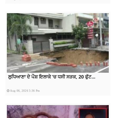
ਲੁਧਿਆਣਾ ਦੇ ਪੌਸ਼ ਇਲਾਕੇ ‘ਚ ਧਸੀ ਸੜਕ, 20 ਫੁੱਟ...
Aug 06, 2026 5:36 Pm