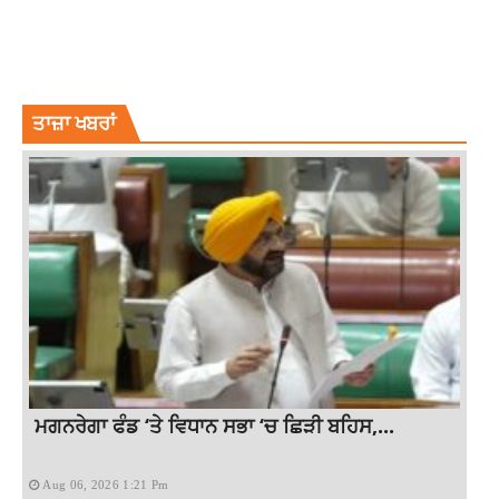
LATEST NEWS
RAKESH BEDI FELL PREY TO CYBER FRAUD
RAKESH BEDI LOSES RS 85000
RAKESH BEDI PHONE SCAM
RAKESH BEDI SCAM
ਤਾਜ਼ਾ ਖਬਰਾਂ
ਮਗਨਰੇਗਾ ਫੰਡ ‘ਤੇ ਵਿਧਾਨ ਸਭਾ ‘ਚ ਛਿੜੀ ਬਹਿਸ,...
Aug 06, 2026 1:21 Pm