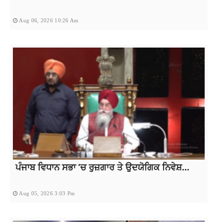
Aug 06, 2026 10:26 Am
ਪੰਜਾਬ ਵਿਧਾਨ ਸਭਾ ’ਚ ਰੁਜ਼ਗਾਰ ਤੇ ਉਦਯੋਗਿਕ ਨਿਵੇਸ਼...
Aug 05, 2026 3:03 Pm