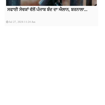
ਸਫਾਈ ਸੇਵਕਾਂ ਵੱਲੋਂ ਪੰਜਾਬ ਬੰਦ ਦਾ ਐਲਾਨ, ਬਰਨਾਲਾ...
Jul 27, 2026 11:24 Am