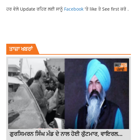
ਹਰ ਵੇਲੇ Update ਰਹਿਣ ਲਈ ਸਾਨੂੰ
Facebook
'ਤੇ like ਤੇ See first ਕਰੋ .
BOLLYWOOD
LATESTNEWS
OTT
RANVEER SINGH 83 MOVIE
RANVEER SINGH 83 OTT
ਤਾਜ਼ਾ ਖਬਰਾਂ
ਗੁਰਸਿਮਰਨ ਸਿੰਘ ਮੰਡ ਦੇ ਨਾਲ ਹੋਈ ਕੁੱਟਮਾਰ, ਵਾਇਰਲ...