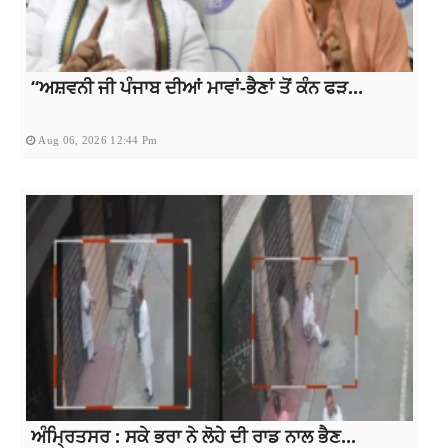
“ਅਸ਼ਵਨੀ ਜੀ ਪੰਜਾਬ ਦੀਆਂ ਮਾਵਾਂ-ਭੈਣਾਂ ਤੋਂ ਕੰਨ ਫੜ...
Aug 06, 2026 12:44 Pm
ਅੰਮ੍ਰਿਤਸਰ : ਸਕੇ ਭਰਾ ਨੇ ਲੋਹੇ ਦੀ ਰਾਡ ਨਾਲ ਭੈਣ...