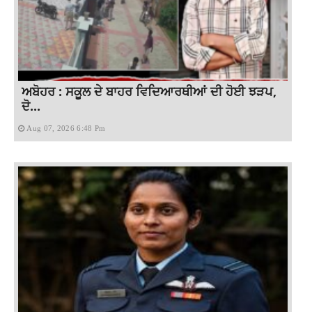
ਅਬੋਹਰ : ਸਕੂਲ ਦੇ ਬਾਹਰ ਵਿਦਿਆਰਥੀਆਂ ਦੀ ਹੋਈ ਝੜਪ,
ਦੋ...
Aug 07, 2026 6:48 Pm