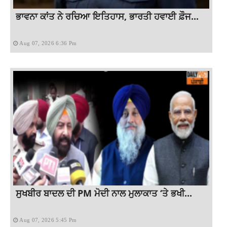
ਭਾਵਨਾ ਕਾਂਤ ਨੇ ਰਚਿਆ ਇਤਿਹਾਸ, ਭਾਰਤੀ ਹਵਾਈ ਫ਼ੌਜ...
Aug 07, 2026 6:36 Pm
ਸੁਖਬੀਰ ਬਾਦਲ ਦੀ PM ਮੋਦੀ ਨਾਲ ਮੁਲਾਕਾਤ ‘ਤੇ ਭਖੀ...
Aug 07, 2026 5:45 Pm