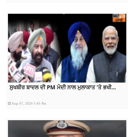
ਸੁਖਬੀਰ ਬਾਦਲ ਦੀ PM ਮੋਦੀ ਨਾਲ ਮੁਲਾਕਾਤ ‘ਤੇ ਭਖੀ...
Aug 07, 2026 5:45 Pm