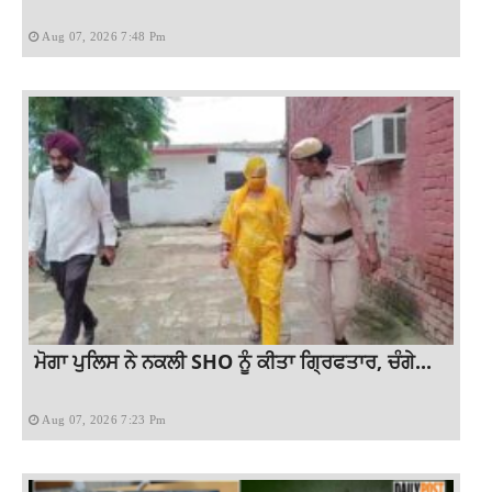
Aug 07, 2026 7:48 Pm
ਮੋਗਾ ਪੁਲਿਸ ਨੇ ਨਕਲੀ SHO ਨੂੰ ਕੀਤਾ ਗ੍ਰਿਫਤਾਰ, ਚੰਗੇ...
Aug 07, 2026 7:23 Pm