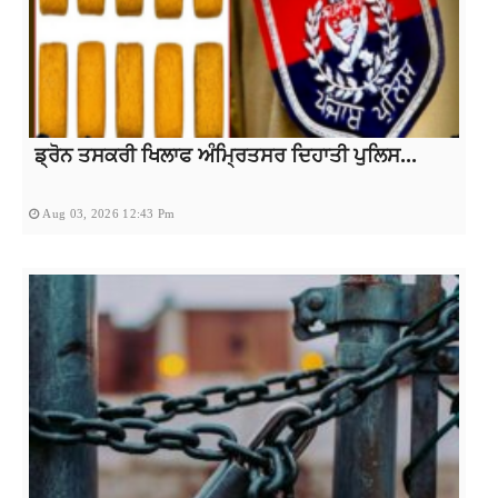
ਡ੍ਰੋਨ ਤਸਕਰੀ ਖਿਲਾਫ ਅੰਮ੍ਰਿਤਸਰ ਦਿਹਾਤੀ ਪੁਲਿਸ...
Aug 03, 2026 12:43 Pm