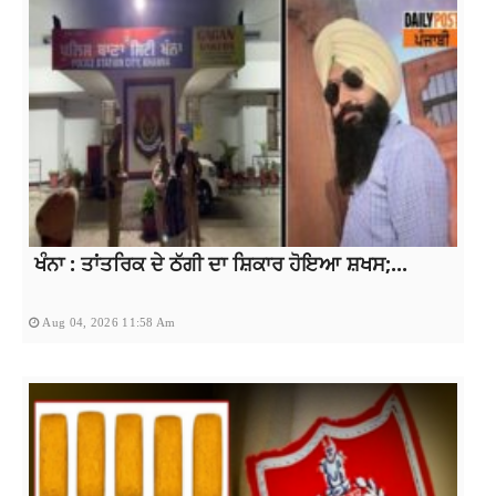
ਖੰਨਾ : ਤਾਂਤਰਿਕ ਦੇ ਠੱਗੀ ਦਾ ਸ਼ਿਕਾਰ ਹੋਇਆ ਸ਼ਖਸ;...
Aug 04, 2026 11:58 Am