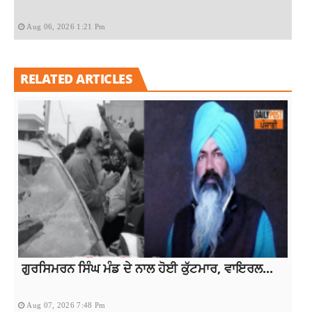
Aug 06, 2026 1:21 Pm
RELATED ARTICLES
ਗੁਰਸਿਮਰਨ ਸਿੰਘ ਮੰਡ ਦੇ ਨਾਲ ਹੋਈ ਕੁੱਟਮਾਰ, ਵਾਇਰਲ...
Aug 07, 2026 7:48 Pm