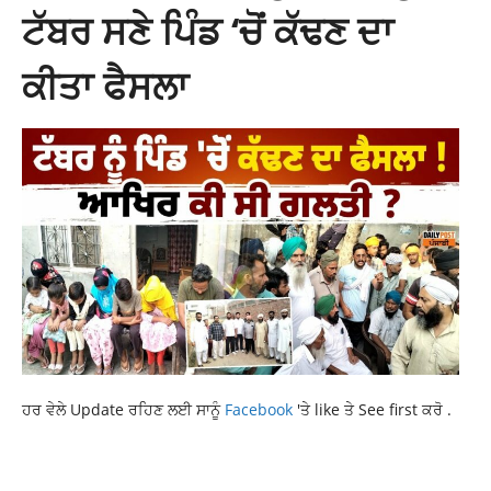
ਟੱਬਰ ਸਣੇ ਪਿੰਡ ‘ਚੋਂ ਕੱਢਣ ਦਾ
ਕੀਤਾ ਫੈਸਲਾ
ਹਰ ਵੇਲੇ Update ਰਹਿਣ ਲਈ ਸਾਨੂੰ
Facebook
'ਤੇ like ਤੇ See first ਕਰੋ .
LATEST NEWS
RAJDEEP SINGH BENIPAL LUDHIANA