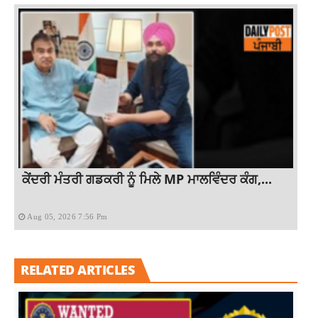
ਕੇਂਦਰੀ ਮੰਤਰੀ ਗਡਕਰੀ ਨੂੰ ਮਿਲੇ MP ਮਾਲਵਿੰਦਰ ਕੰਗ,...
Aug 05, 2026 7:56 Pm
RELATED ARTICLES