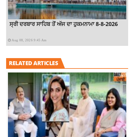
ਸ੍ਰੀ ਦਰਬਾਰ ਸਾਹਿਬ ਤੋਂ ਅੱਜ ਦਾ ਹੁਕਮਨਾਮਾ 8-8-2026
Aug 08, 2026 9:45 Am
RELATED ARTICLES