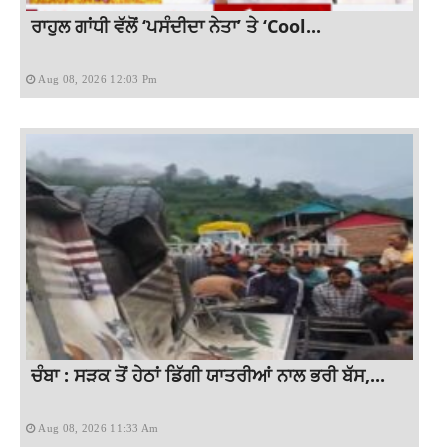
ਰਾਹੁਲ ਗਾਂਧੀ ਵੱਲੋਂ ‘ਪਸੰਦੀਦਾ ਨੇਤਾ’ ਤੇ ‘Cool...
Aug 08, 2026 12:03 Pm
ਚੰਬਾ : ਸੜਕ ਤੋਂ ਹੇਠਾਂ ਡਿੱਗੀ ਯਾਤਰੀਆਂ ਨਾਲ ਭਰੀ ਬੱਸ,...
Aug 08, 2026 11:33 Am