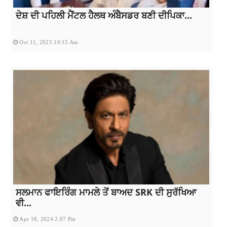
ਦੇਸ਼ ਦੀ ਪਹਿਲੀ ਮੈਂਟਲ ਹੈਲਥ ਅੰਬੈਸਡਰ ਬਣੀ ਦੀਪਿਕਾ...
Oct 11, 2025 10:15 Am
ਸਲਮਾਨ ਫਾਇਰਿੰਗ ਮਾਮਲੇ ਤੋਂ ਬਾਅਦ SRK ਦੀ ਸੁਰੱਖਿਆ
ਵੀ...
Apr 18, 2024 2:07 Pm