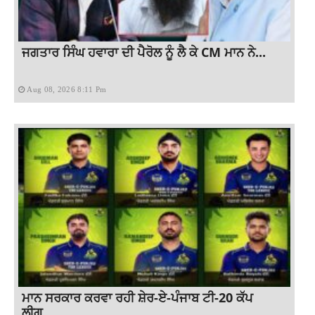
ਜਗਤਾਰ ਸਿੰਘ ਹਵਾਰਾ ਦੀ ਪੈਰੋਲ ਨੂੰ ਲੈ ਕੇ CM ਮਾਨ ਨੇ...
Aug 08, 2026 8:11 Pm
ਮਾਨ ਸਰਕਾਰ ਕਰਵਾ ਰਹੀ ਸ਼ੇਰ-ਏ-ਪੰਜਾਬ ਟੀ-20 ਕੱਪ
ਲੀਗ,...