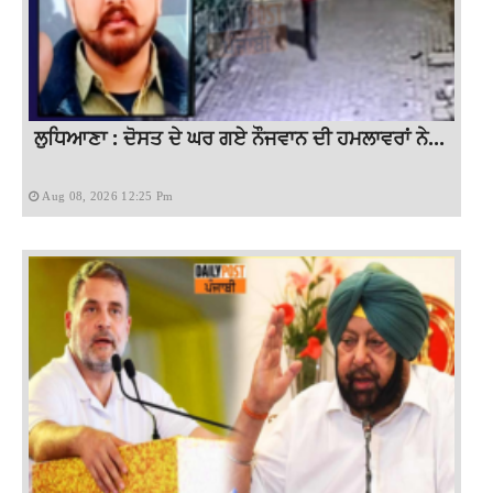
ਲੁਧਿਆਣਾ : ਦੋਸਤ ਦੇ ਘਰ ਗਏ ਨੌਜਵਾਨ ਦੀ ਹਮਲਾਵਰਾਂ ਨੇ...
Aug 08, 2026 12:25 Pm