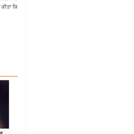
ਸ ਕੀਤਾ ਕਿ
ੋੜ