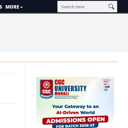
S
MORE