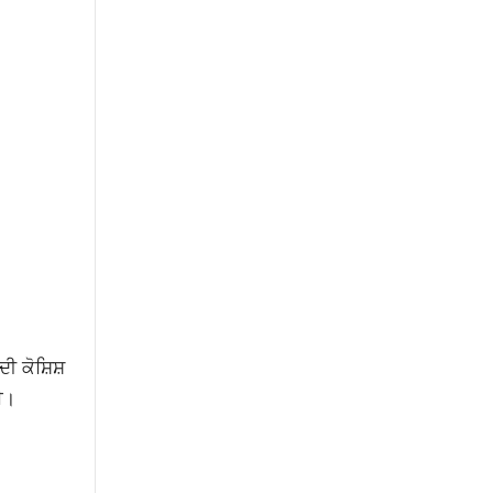
ੀ ਕੋਸ਼ਿਸ਼
ਈ।