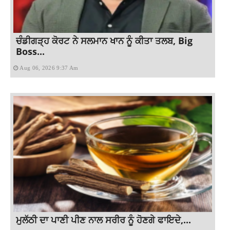
ਚੰਡੀਗੜ੍ਹ ਕੋਰਟ ਨੇ ਸਲਮਾਨ ਖਾਨ ਨੂੰ ਕੀਤਾ ਤਲਬ, Big
Boss...
Aug 06, 2026 9:37 Am
ਮੁਲੱਠੀ ਦਾ ਪਾਣੀ ਪੀਣ ਨਾਲ ਸਰੀਰ ਨੂੰ ਹੋਣਗੇ ਫਾਇਦੇ,...