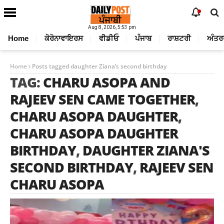
Aug 8, 2026, 5:53 pm
Home
ਕੋਰੋਨਾਵਾਇਰਸ
ਵੀਡੀਓ
ਪੰਜਾਬ
ਰਾਸ਼ਟਰੀ
ਅੰਤਰ
Home
Posts tagged daughter Ziana’s second birthday
TAG:
CHARU ASOPA AND
RAJEEV SEN CAME TOGETHER
,
CHARU ASOPA DAUGHTER
,
CHARU ASOPA DAUGHTER
BIRTHDAY
,
DAUGHTER ZIANA'S
SECOND BIRTHDAY
,
RAJEEV SEN
CHARU ASOPA