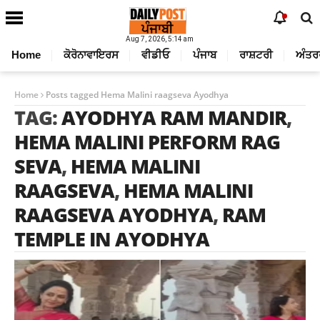
Aug 7, 2026, 5:14 am
Home
ਕੋਰੋਨਾਵਾਇਰਸ
ਵੀਡੀਓ
ਪੰਜਾਬ
ਰਾਸ਼ਟਰੀ
ਅੰਤਰ
Home
Posts tagged Hema Malini raagseva Ayodhya
TAG:
AYODHYA RAM MANDIR
,
HEMA MALINI PERFORM RAG
SEVA
,
HEMA MALINI
RAAGSEVA
,
HEMA MALINI
RAAGSEVA AYODHYA
,
RAM
TEMPLE IN AYODHYA