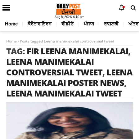
Aug 8, 2026, 6:40 pm
Home
ਕੋਰੋਨਾਵਾਇਰਸ
ਵੀਡੀਓ
ਪੰਜਾਬ
ਰਾਸ਼ਟਰੀ
ਅੰਤਰ
Home
Posts tagged Leena manimekalai controversial tweet
TAG:
FIR LEENA MANIMEKALAI
,
LEENA MANIMEKALAI
CONTROVERSIAL TWEET
,
LEENA
MANIMEKALAI POSTER NEWS
,
LEENA MANIMEKALAI TWEET