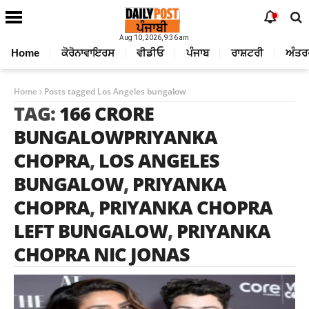
Aug 10, 2026, 9:36 am
Home
ਕੋਰੋਨਾਵਾਇਰਸ
ਵੀਡੀਓ
ਪੰਜਾਬ
ਰਾਸ਼ਟਰੀ
ਅੰਤਰ
Home
Posts tagged Los Angeles bungalow
TAG:
166 CRORE
BUNGALOWPRIYANKA
CHOPRA
,
LOS ANGELES
BUNGALOW
,
PRIYANKA
CHOPRA
,
PRIYANKA CHOPRA
LEFT BUNGALOW
,
PRIYANKA
CHOPRA NIC JONAS