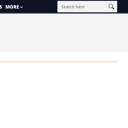
S
MORE