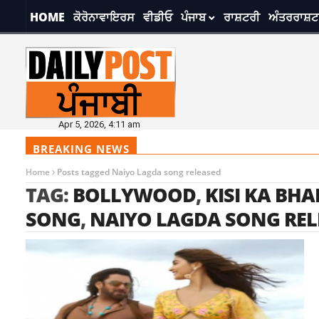
HOME
ਕੋਰੋਨਾਵਾਇਰਸ
ਵੀਡੀਓ
ਪੰਜਾਬ
ਰਾਸ਼ਟਰੀ
ਅੰਤਰਰਾਸ਼ਟ
Apr 5, 2026, 4:11 am
BREAKING NEWS
Home
Posts tagged Naiyo Lagda song released
TAG:
BOLLYWOOD
,
KISI KA BHAI
SONG
,
NAIYO LAGDA SONG REL