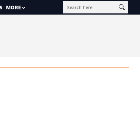
S
MORE