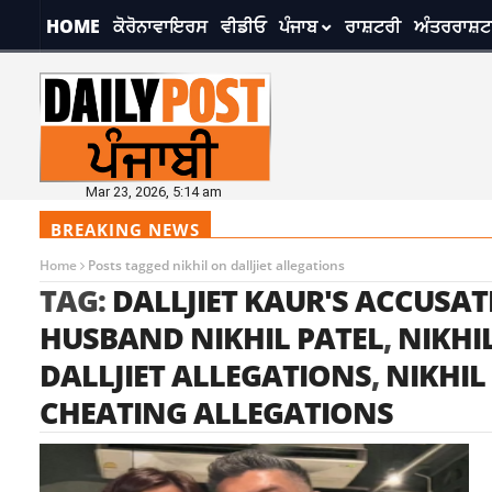
HOME
ਕੋਰੋਨਾਵਾਇਰਸ
ਵੀਡੀਓ
ਪੰਜਾਬ
ਰਾਸ਼ਟਰੀ
ਅੰਤਰਰਾਸ਼ਟ
Mar 23, 2026, 5:14 am
BREAKING NEWS
Home
Posts tagged nikhil on dalljiet allegations
TAG:
DALLJIET KAUR'S ACCUSA
HUSBAND NIKHIL PATEL
,
NIKHI
DALLJIET ALLEGATIONS
,
NIKHIL
CHEATING ALLEGATIONS