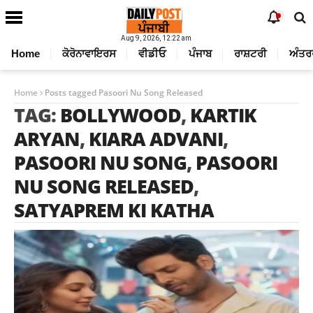
Aug 9, 2026, 12:22 am
Home
ਕੋਰੋਨਾਵਾਇਰਸ
ਵੀਡੀਓ
ਪੰਜਾਬ
ਰਾਸ਼ਟਰੀ
ਅੰਤਰ
Home
Posts tagged Pasoori Nu Song Released
TAG:
BOLLYWOOD
,
KARTIK
ARYAN
,
KIARA ADVANI
,
PASOORI NU SONG
,
PASOORI
NU SONG RELEASED
,
SATYAPREM KI KATHA