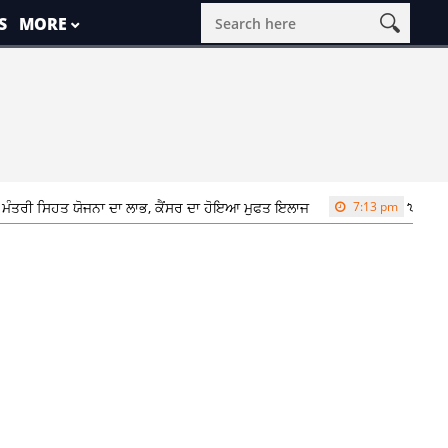
S
MORE
ੰਤਰੀ ਸਿਹਤ ਯੋਜਨਾ ਦਾ ਲਾਭ, ਕੈਂਸਰ ਦਾ ਹੋਇਆ ਮੁਫਤ ਇਲਾਜ
7:13 pm
‘ਪੰਜਾਬ ਬਚ