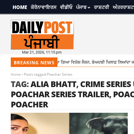
HOME
ਕੋਰੋਨਾਵਾਇਰਸ
ਵੀਡੀਓ
ਪੰਜਾਬ
ਰਾਸ਼ਟਰੀ
ਅੰਤਰਰਾਸ਼ਟ
Mar 21, 2026, 11:15 pm
ਅਪ੍ਰੈਲ ਨੂੰ ਵਿਧਾਨ ਸਭਾ ਦਾ ਬੁਲਾਇਆ ਗਿਆ ਵਿਸ਼ੇਸ਼ ਸੈਸ਼ਨ, ਬੇਅਦਬੀ ਖਿਲਾਫ਼ ਲਿਆਂਦਾ ਜਾਵੇ
BREAKING NEWS
Home
Posts tagged Poachar Series
TAG:
ALIA BHATT
,
CRIME SERIES
POACHAR SERIES TRAILER
,
POAC
POACHER