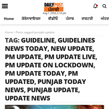
Aug 7, 2026, 5:14 pm
Home
ਕੋਰੋਨਾਵਾਇਰਸ
ਵੀਡੀਓ
ਪੰਜਾਬ
ਰਾਸ਼ਟਰੀ
ਅੰਤਰ
Home
Posts tagged punjab update
TAG:
GUIDELINE
,
GUIDELINES
NEWS TODAY
,
NEW UPDATE
,
PM UPDATE
,
PM UPDATE LIVE
,
PM UPDATE ON LOCKDOWN
,
PM UPDATE TODAY
,
PM
UPDATED
,
PUNJAB TODAY
NEWS
,
PUNJAB UPDATE
,
UPDATE NEWS