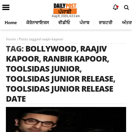
Aug 8, 2026, 6:32 am
Home
ਕੋਰੋਨਾਵਾਇਰਸ
ਵੀਡੀਓ
ਪੰਜਾਬ
ਰਾਸ਼ਟਰੀ
ਅੰਤਰ
Home
Posts tagged raajiv kapoor
TAG:
BOLLYWOOD
,
RAAJIV
KAPOOR
,
RANBIR KAPOOR
,
TOOLSIDAS JUNIOR
,
TOOLSIDAS JUNIOR RELEASE
,
TOOLSIDAS JUNIOR RELEASE
DATE