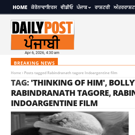
HOME
ਕੋਰੋਨਾਵਾਇਰਸ
ਵੀਡੀਓ
ਪੰਜਾਬ
ਰਾਸ਼ਟਰੀ
ਅੰਤਰਰਾਸ਼ਟ
Apr 6, 2026, 4:30 am
BREAKING NEWS
Home
Posts tagged Rabindranath tagore Indoargentine film
TAG:
'THINKING OF HIM'
,
BOLL
RABINDRANATH TAGORE
,
RABI
INDOARGENTINE FILM