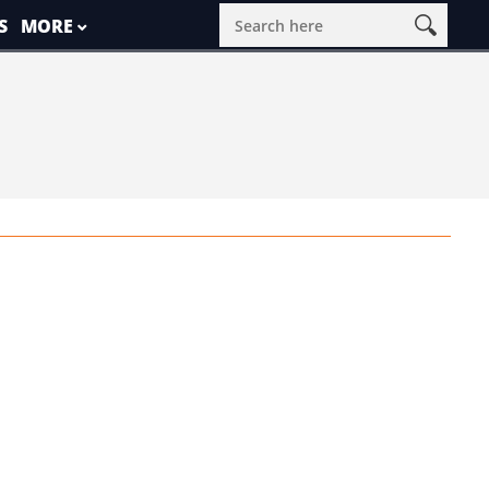
S
MORE