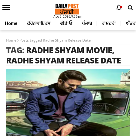
Aug 8, 2026, 9:56 pm
Home
ਕੋਰੋਨਾਵਾਇਰਸ
ਵੀਡੀਓ
ਪੰਜਾਬ
ਰਾਸ਼ਟਰੀ
ਅੰਤਰ
Home
Posts tagged Radhe Shyam Release Date
TAG:
RADHE SHYAM MOVIE
,
RADHE SHYAM RELEASE DATE