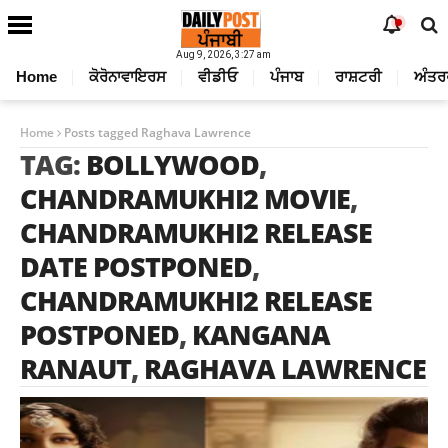
Aug 9, 2026, 3:27 am
Home
ਕੋਰੋਨਾਵਾਇਰਸ
ਵੀਡੀਓ
ਪੰਜਾਬ
ਰਾਸ਼ਟਰੀ
ਅੰਤਰ
Home
Posts tagged Raghava Lawrence
TAG:
BOLLYWOOD
,
CHANDRAMUKHI2 MOVIE
,
CHANDRAMUKHI2 RELEASE
DATE POSTPONED
,
CHANDRAMUKHI2 RELEASE
POSTPONED
,
KANGANA
RANAUT
,
RAGHAVA LAWRENCE