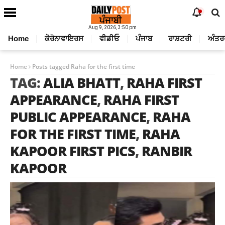
Aug 9, 2026, 3:50 pm
Home
ਕੋਰੋਨਾਵਾਇਰਸ
ਵੀਡੀਓ
ਪੰਜਾਬ
ਰਾਸ਼ਟਰੀ
ਅੰਤਰ
Home
Posts tagged Raha for the first time
TAG:
ALIA BHATT
,
RAHA FIRST
APPEARANCE
,
RAHA FIRST
PUBLIC APPEARANCE
,
RAHA
FOR THE FIRST TIME
,
RAHA
KAPOOR FIRST PICS
,
RANBIR
KAPOOR