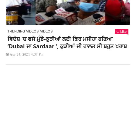
Like
TRENDING VIDEOS
VIDEOS
ਵਿਦੇਸ਼ ‘ਚ ਫਸੇ ਮੁੰਡੇ-ਕੁੜੀਆਂ ਲਈ ਫਿਰ ਮਸੀਹਾ ਬਣਿਆ
‘Dubai ਦਾ Sardaar ‘, ਕੁੜੀਆਂ ਦੀ ਹਾਲਤ ਸੀ ਬਹੁਤ ਖਰਾਬ
Apr 24, 2021 4:37 Pm