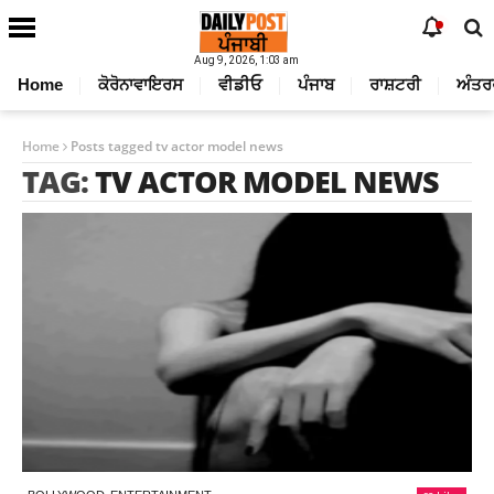
Aug 9, 2026, 1:03 am
Home
ਕੋਰੋਨਾਵਾਇਰਸ
ਵੀਡੀਓ
ਪੰਜਾਬ
ਰਾਸ਼ਟਰੀ
ਅੰਤਰ
Home
Posts tagged tv actor model news
TAG:
TV ACTOR MODEL NEWS