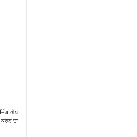
ੇਜਿੰਗ ਐਪ
ਤਲ ਕਰਨ ਦਾ