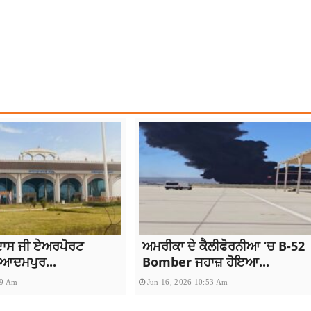
LEGRAM TEMPORARY BAN
TOP NEWS
ਿਦਾਸ ਜੀ ਏਅਰਪੋਰਟ
ਅਮਰੀਕਾ ਦੇ ਕੈਲੀਫੋਰਨੀਆ ‘ਚ B-52
ਆਦਮਪੁਰ...
Bomber ਜਹਾਜ਼ ਹੋਇਆ...
29 Am
Jun 16, 2026 10:53 Am