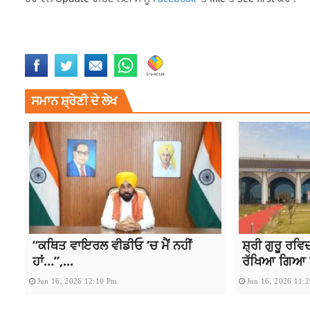
CENTRAL GOVERNMENT
LATEST NEWS
NATIONAL NEWS
NEWS
TE
ਸਮਾਨ ਸ਼੍ਰੇਣੀ ਦੇ ਲੇਖ
“ਕਥਿਤ ਵਾਇਰਲ ਵੀਡੀਓ ‘ਚ ਮੈਂ ਨਹੀਂ
ਸ਼੍ਰੀ ਗੁਰੂ ਰਵ
ਹਾਂ…”,...
ਰੱਖਿਆ ਗਿਆ 
Jun 16, 2026 12:10 Pm
Jun 16, 2026 11: