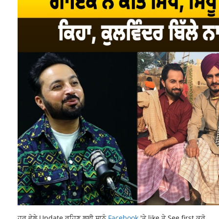
ਹਰ ਵੇਲੇ Update ਰਹਿਣ ਲਈ ਸਾਨੂੰ
Facebook
'ਤੇ like ਤੇ See first ਕਰੋ .