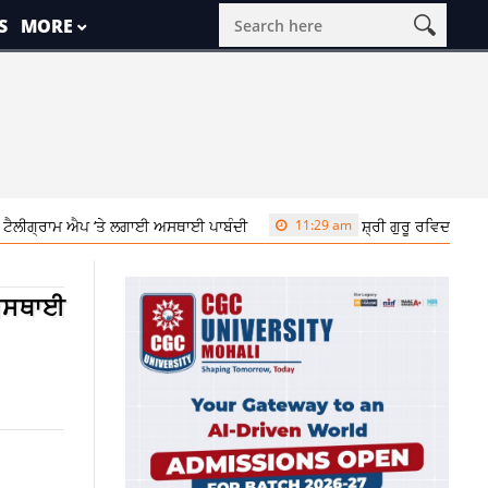
S
MORE
ਮ ਐਪ ‘ਤੇ ਲਗਾਈ ਅਸਥਾਈ ਪਾਬੰਦੀ
11:29 am
ਸ਼੍ਰੀ ਗੁਰੂ ਰਵਿਦਾਸ ਜੀ ਏਅਰਪੋਰਟ 
 ਅਸਥਾਈ