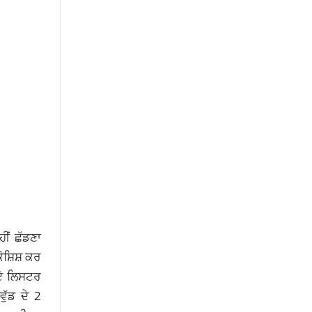
ੀਂ ਛੱਡਣਾ
ੋਸ਼ਿਸ਼ ਕਰ
 ਏ ਲਿਸਟਰ
ੁੱਡ ਦੇ 2