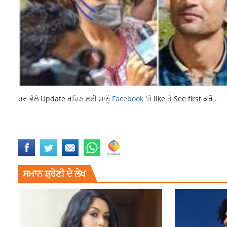
ਹਰ ਵੇਲੇ Update ਰਹਿਣ ਲਈ ਸਾਨੂੰ
Facebook
'ਤੇ like ਤੇ See first ਕਰੋ .
A-LISTERS ACTORS ON RADAR
BOLLYWOOD DRUG CASE
NCB TEA
ਸਮਾਨ ਸ਼੍ਰੇਣੀ ਦੇ ਲੇਖ