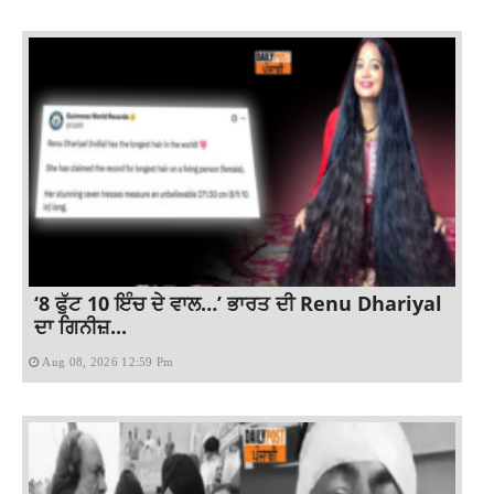
‘8 ਫੁੱਟ 10 ਇੰਚ ਦੇ ਵਾਲ…’ ਭਾਰਤ ਦੀ Renu Dhariyal
ਦਾ ਗਿਨੀਜ਼...
Aug 08, 2026 12:59 Pm