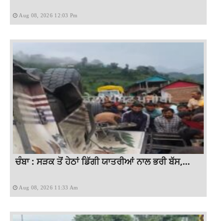
Aug 08, 2026 12:03 Pm
ਚੰਬਾ : ਸੜਕ ਤੋਂ ਹੇਠਾਂ ਡਿੱਗੀ ਯਾਤਰੀਆਂ ਨਾਲ ਭਰੀ ਬੱਸ,...
Aug 08, 2026 11:33 Am