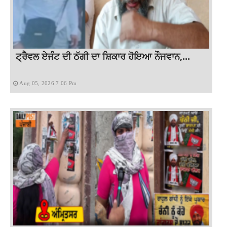
ਟ੍ਰੈਵਲ ਏਜੰਟ ਦੀ ਠੱਗੀ ਦਾ ਸ਼ਿਕਾਰ ਹੋਇਆ ਨੌਜਵਾਨ,...
Aug 05, 2026 7:06 Pm