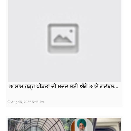
ਆਸਾਮ ਹੜ੍ਹ ਪੀੜਤਾਂ ਦੀ ਮਦਦ ਲਈ ਅੱਗੇ ਆਏ ਗਲੋਬਲ...
Aug 05, 2026 5:43 Pm