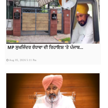
MP ਸੁਖਜਿੰਦਰ ਰੰਧਾਵਾ ਦੀ ਰਿਹਾਇਸ਼ ‘ਤੇ ਪੰਜਾਬ...
Aug 05, 2026 5:11 Pm