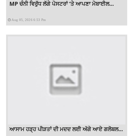
MP ਚੰਨੀ ਵਿਰੁੱਧ ਲੱਗੇ ਪੋਸਟਰਾਂ ‘ਤੇ ਆਪਣਾ ਮੋਬਾਈਲ...
Aug 05, 2026 6:53 Pm
ਆਸਾਮ ਹੜ੍ਹ ਪੀੜਤਾਂ ਦੀ ਮਦਦ ਲਈ ਅੱਗੇ ਆਏ ਗਲੋਬਲ...