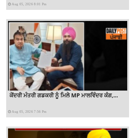
Aug 05, 2026 8:01 Pm
ਕੇਂਦਰੀ ਮੰਤਰੀ ਗਡਕਰੀ ਨੂੰ ਮਿਲੇ MP ਮਾਲਵਿੰਦਰ ਕੰਗ,...
Aug 05, 2026 7:56 Pm