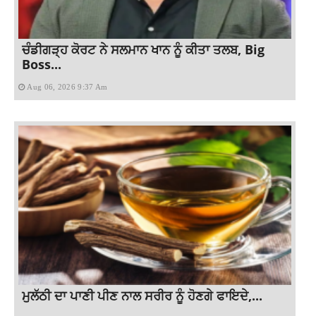
ਚੰਡੀਗੜ੍ਹ ਕੋਰਟ ਨੇ ਸਲਮਾਨ ਖਾਨ ਨੂੰ ਕੀਤਾ ਤਲਬ, Big
Boss...
Aug 06, 2026 9:37 Am
ਮੁਲੱਠੀ ਦਾ ਪਾਣੀ ਪੀਣ ਨਾਲ ਸਰੀਰ ਨੂੰ ਹੋਣਗੇ ਫਾਇਦੇ,...