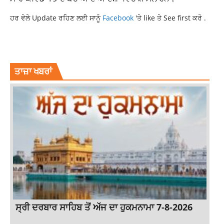
ਹਰ ਵੇਲੇ Update ਰਹਿਣ ਲਈ ਸਾਨੂੰ
Facebook
'ਤੇ like ਤੇ See first ਕਰੋ .
BECOME
NATIONAL NEWS
POLICE
UTTAR PRADESH
WHY DOES
ਤਾਜ਼ਾ ਖਬਰਾਂ
ਸ੍ਰੀ ਦਰਬਾਰ ਸਾਹਿਬ ਤੋਂ ਅੱਜ ਦਾ ਹੁਕਮਨਾਮਾ 7-8-2026