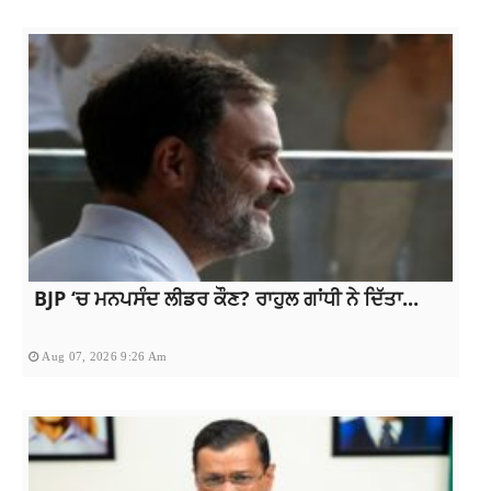
BJP ‘ਚ ਮਨਪਸੰਦ ਲੀਡਰ ਕੌਣ? ਰਾਹੁਲ ਗਾਂਧੀ ਨੇ ਦਿੱਤਾ...
Aug 07, 2026 9:26 Am