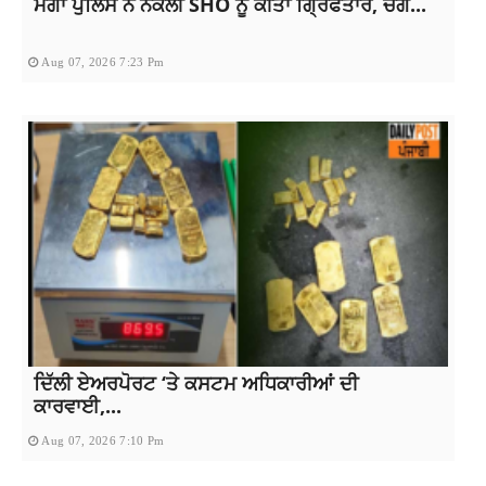
ਮੋਗਾ ਪੁਲਿਸ ਨੇ ਨਕਲੀ SHO ਨੂੰ ਕੀਤਾ ਗ੍ਰਿਫਤਾਰ, ਚੰਗੇ...
Aug 07, 2026 7:23 Pm
ਦਿੱਲੀ ਏਅਰਪੋਰਟ ‘ਤੇ ਕਸਟਮ ਅਧਿਕਾਰੀਆਂ ਦੀ
ਕਾਰਵਾਈ,...
Aug 07, 2026 7:10 Pm