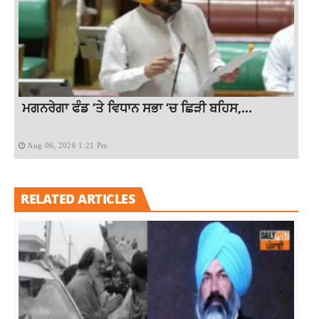
ਮਗਨਰੇਗਾ ਫੰਡ ‘ਤੇ ਵਿਧਾਨ ਸਭਾ ‘ਚ ਛਿੜੀ ਬਹਿਸ,...
Aug 06, 2026 1:21 Pm
RELATED ARTICLES