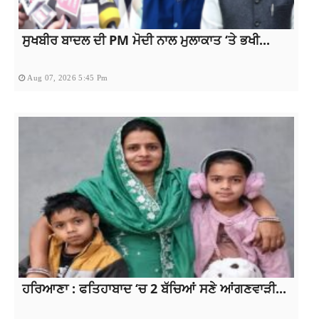
ਸੁਖਬੀਰ ਬਾਦਲ ਦੀ PM ਮੋਦੀ ਨਾਲ ਮੁਲਾਕਾਤ ‘ਤੇ ਭਖੀ...
Aug 07, 2026 5:45 Pm
ਹਰਿਆਣਾ : ਫਤਿਹਾਬਾਦ ‘ਚ 2 ਬੱਚਿਆਂ ਸਣੇ ਆਂਗਣਵਾੜੀ...