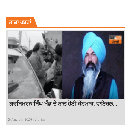
AKSHAY KUMAR BOLLYWOOD ACTOR
BOLLYWOOD
OMG 2
SHARE POST
YAMI GAUTAM LOOK
YAMI GAUTAM LOOK OMG2
ਤਾਜ਼ਾ ਖਬਰਾਂ
ਗੁਰਸਿਮਰਨ ਸਿੰਘ ਮੰਡ ਦੇ ਨਾਲ ਹੋਈ ਕੁੱਟਮਾਰ, ਵਾਇਰਲ...
Aug 07, 2026 7:48 Pm