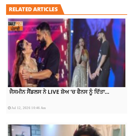
RELATED ARTICLES
ਜੈਸਮੀਨ ਸੈਂਡਲਸ ਨੇ LIVE ਸ਼ੋਅ ‘ਚ ਫੈਨਸ ਨੂੰ ਦਿੱਤਾ...
Jul 12, 2026 10:46 Am