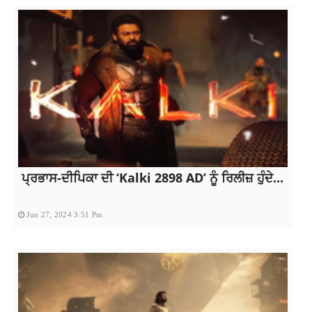
ਪ੍ਰਭਾਸ-ਦੀਪਿਕਾ ਦੀ ‘Kalki 2898 AD’ ਨੂੰ ਰਿਲੀਜ਼ ਹੁੰਦੇ...
Jun 27, 2024 3:51 Pm