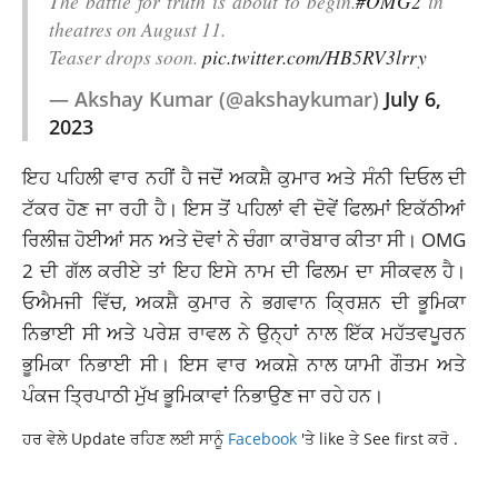
The battle for truth is about to begin.
#OMG2
in
theatres on August 11.
Teaser drops soon.
pic.twitter.com/HB5RV3lrry
— Akshay Kumar (@akshaykumar)
July 6,
2023
ਇਹ ਪਹਿਲੀ ਵਾਰ ਨਹੀਂ ਹੈ ਜਦੋਂ ਅਕਸ਼ੈ ਕੁਮਾਰ ਅਤੇ ਸੰਨੀ ਦਿਓਲ ਦੀ
ਟੱਕਰ ਹੋਣ ਜਾ ਰਹੀ ਹੈ। ਇਸ ਤੋਂ ਪਹਿਲਾਂ ਵੀ ਦੋਵੇਂ
ਫਿਲਮਾਂ
ਇਕੱਠੀਆਂ
ਰਿਲੀਜ਼ ਹੋਈਆਂ ਸਨ ਅਤੇ ਦੋਵਾਂ ਨੇ ਚੰਗਾ ਕਾਰੋਬਾਰ ਕੀਤਾ ਸੀ। OMG
2 ਦੀ ਗੱਲ ਕਰੀਏ ਤਾਂ ਇਹ ਇਸੇ ਨਾਮ ਦੀ ਫਿਲਮ ਦਾ ਸੀਕਵਲ ਹੈ।
ਓਐਮਜੀ ਵਿੱਚ, ਅਕਸ਼ੈ ਕੁਮਾਰ ਨੇ ਭਗਵਾਨ ਕ੍ਰਿਸ਼ਨ ਦੀ ਭੂਮਿਕਾ
ਨਿਭਾਈ ਸੀ ਅਤੇ ਪਰੇਸ਼ ਰਾਵਲ ਨੇ ਉਨ੍ਹਾਂ ਨਾਲ ਇੱਕ ਮਹੱਤਵਪੂਰਨ
ਭੂਮਿਕਾ ਨਿਭਾਈ ਸੀ। ਇਸ ਵਾਰ ਅਕਸ਼ੇ ਨਾਲ ਯਾਮੀ ਗੌਤਮ ਅਤੇ
ਪੰਕਜ ਤ੍ਰਿਪਾਠੀ ਮੁੱਖ ਭੂਮਿਕਾਵਾਂ ਨਿਭਾਉਣ ਜਾ ਰਹੇ ਹਨ।
ਹਰ ਵੇਲੇ Update ਰਹਿਣ ਲਈ ਸਾਨੂੰ
Facebook
'ਤੇ like ਤੇ See first ਕਰੋ .