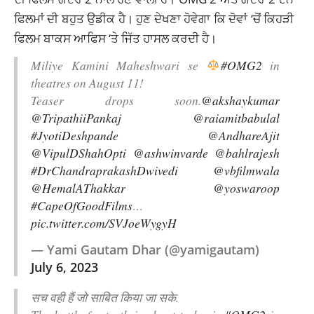
ਫਿਲਮਾਂ ਦੀ ਬਹੁਤ
ਉਡੀਕ
ਹੈ। ਹੁਣ ਦੇਖਣਾ ਹੋਵੇਗਾ ਕਿ ਦੋਵਾਂ ‘ਚੋਂ ਕਿਹੜੀ
ਫਿਲਮ ਬਾਕਸ ਆਫਿਸ ‘ਤੇ ਜਿੱਤ ਹਾਸਲ ਕਰਦੀ ਹੈ।
Miliye Kamini Maheshwari se
#OMG2
in
theatres on August 11!
Teaser drops soon.
@akshaykumar
@TripathiiPankaj
@raiamitbabulal
#JyotiDeshpande
@AndhareAjit
@VipulDShahOpti
@ashwinvarde
@bahlrajesh
#DrChandraprakashDwivedi
@vbfilmwala
@HemalAThakkar
@yoswaroop
#CapeOfGoodFilms
…
pic.twitter.com/SVJoeWygyH
— Yami Gautam Dhar (@yamigautam)
July 6, 2023
सच वही हैं जो साबित किया जा सके.