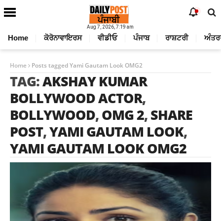
Aug 7, 2026, 7:19 am
Home
ਕੋਰੋਨਾਵਾਇਰਸ
ਵੀਡੀਓ
ਪੰਜਾਬ
ਰਾਸ਼ਟਰੀ
ਅੰਤਰ
Home
Posts tagged Yami Gautam Look OMG2
TAG:
AKSHAY KUMAR
BOLLYWOOD ACTOR
,
BOLLYWOOD
,
OMG 2
,
SHARE
POST
,
YAMI GAUTAM LOOK
,
YAMI GAUTAM LOOK OMG2