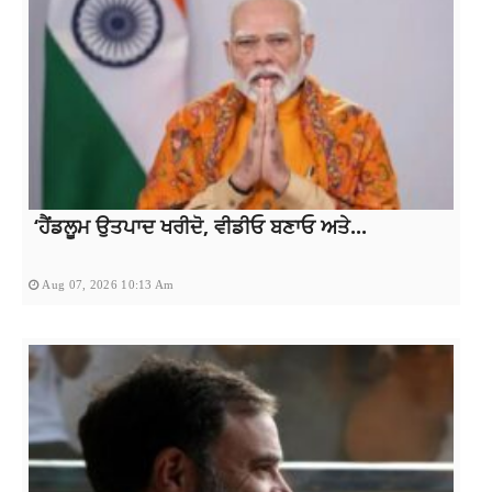
‘ਹੈਂਡਲੂਮ ਉਤਪਾਦ ਖਰੀਦੋ, ਵੀਡੀਓ ਬਣਾਓ ਅਤੇ...
Aug 07, 2026 10:13 Am