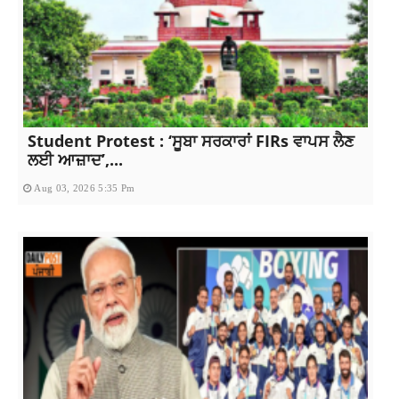
Student Protest : ‘ਸੂਬਾ ਸਰਕਾਰਾਂ FIRs ਵਾਪਸ ਲੈਣ
ਲਈ ਆਜ਼ਾਦ’,...
Aug 03, 2026 5:35 Pm