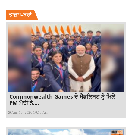
NEWS
SIKHWORLD
TOPNEWSS
ਤਾਜ਼ਾ ਖਬਰਾਂ
Commonwealth Games ਦੇ ਮੈਡਲਿਸਟ ਨੂੰ ਮਿਲੇ
PM ਮੋਦੀ ਨੇ,...
Aug 10, 2026 10:15 Am