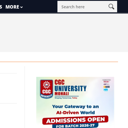
S
MORE