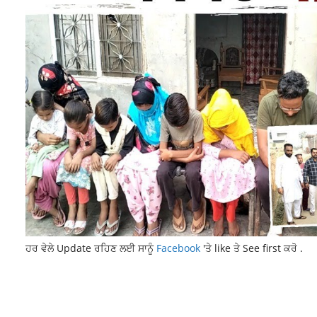
ਹਰ ਵੇਲੇ Update ਰਹਿਣ ਲਈ ਸਾਨੂੰ
Facebook
'ਤੇ like ਤੇ See first ਕਰੋ .
DALJEET CHEEMA'
LATEST NEWS
LATEST PUNJAB NEWS
LATEST P
RAJDEEP SINGH FASTWAY
RAJDEEP SINGH FASTWAY LUDHIANA
RA