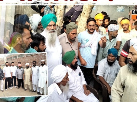
UNJABI NEWS
NEWS
PUNJAB NEWS
RAJDEEP SINGH BENIPAL LUDHIANA
JDEEP SINGH LUDHIANA
RAJDEEP SINGH LUDHIANA FASTWAY