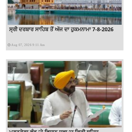
ਸ੍ਰੀ ਦਰਬਾਰ ਸਾਹਿਬ ਤੋਂ ਅੱਜ ਦਾ ਹੁਕਮਨਾਮਾ 7-8-2026
Aug 07, 2026 9:11 Am
ਮਗਨਰੇਗਾ ਫੰਡ ‘ਤੇ ਵਿਧਾਨ ਸਭਾ ‘ਚ ਛਿੜੀ ਬਹਿਸ,...