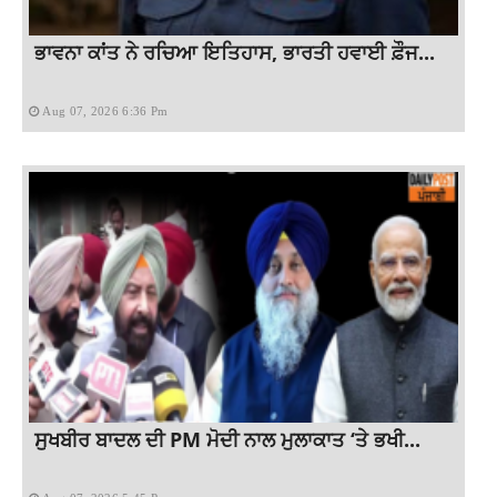
ਭਾਵਨਾ ਕਾਂਤ ਨੇ ਰਚਿਆ ਇਤਿਹਾਸ, ਭਾਰਤੀ ਹਵਾਈ ਫ਼ੌਜ...
Aug 07, 2026 6:36 Pm
ਸੁਖਬੀਰ ਬਾਦਲ ਦੀ PM ਮੋਦੀ ਨਾਲ ਮੁਲਾਕਾਤ ‘ਤੇ ਭਖੀ...