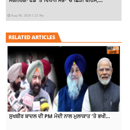
Aug 06, 2026 1:21 Pm
RELATED ARTICLES
ਸੁਖਬੀਰ ਬਾਦਲ ਦੀ PM ਮੋਦੀ ਨਾਲ ਮੁਲਾਕਾਤ ‘ਤੇ ਭਖੀ...