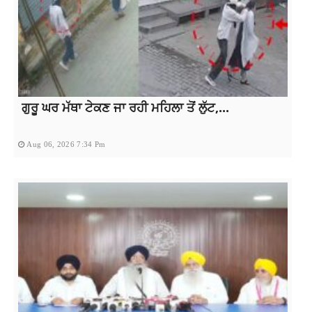
ਗੁਰੂ ਘਰ ਮੱਥਾ ਟੇਕਣ ਜਾ ਰਹੀ ਮਹਿਲਾ ਤੋਂ ਲੁੱਟ,...
Aug 06, 2026 7:34 Pm