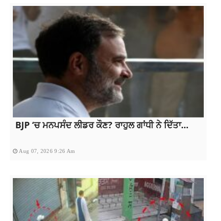
BJP ‘ਚ ਮਨਪਸੰਦ ਲੀਡਰ ਕੌਣ? ਰਾਹੁਲ ਗਾਂਧੀ ਨੇ ਦਿੱਤਾ...
Aug 07, 2026 9:26 Am