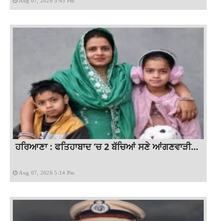
Aug 07, 2026 5:45 Pm
ਹਰਿਆਣਾ : ਫਤਿਹਾਬਾਦ ‘ਚ 2 ਬੱਚਿਆਂ ਸਣੇ ਆਂਗਣਵਾੜੀ...
Aug 07, 2026 5:14 Pm