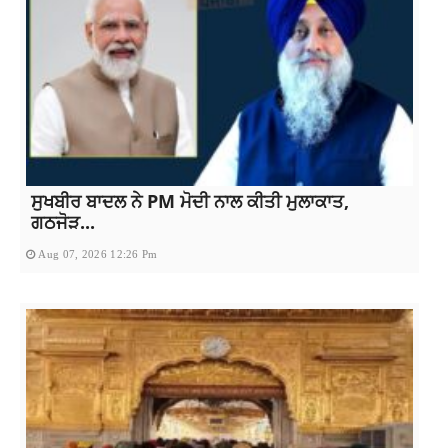
ਸੁਖਬੀਰ ਬਾਦਲ ਨੇ PM ਮੋਦੀ ਨਾਲ ਕੀਤੀ ਮੁਲਾਕਾਤ,
ਗਠਜੋੜ...
Aug 07, 2026 12:26 Pm