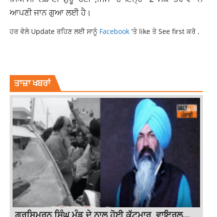
ਆਪਣੀ ਜਾਨ ਗੁਆ ਲਈ ਹੈ।
ਹਰ ਵੇਲੇ Update ਰਹਿਣ ਲਈ ਸਾਨੂੰ
Facebook
'ਤੇ like ਤੇ See first ਕਰੋ .
AKALI DAL
LEADER
LUDHIANA
MURDER
PUNJAB NEWS
ਤਾਜ਼ਾ ਖਬਰਾਂ
ਗੁਰਸਿਮਰਨ ਸਿੰਘ ਮੰਡ ਦੇ ਨਾਲ ਹੋਈ ਕੁੱਟਮਾਰ, ਵਾਇਰਲ...