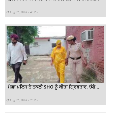
Aug 07, 2026 7:48 Pm
ਮੋਗਾ ਪੁਲਿਸ ਨੇ ਨਕਲੀ SHO ਨੂੰ ਕੀਤਾ ਗ੍ਰਿਫਤਾਰ, ਚੰਗੇ...
Aug 07, 2026 7:23 Pm