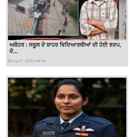
ਅਬੋਹਰ : ਸਕੂਲ ਦੇ ਬਾਹਰ ਵਿਦਿਆਰਥੀਆਂ ਦੀ ਹੋਈ ਝੜਪ,
ਦੋ...
Aug 07, 2026 6:48 Pm