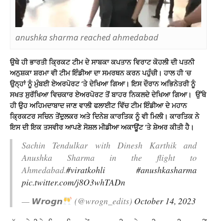
anushka sharma reached ahmedabad
ਉਥੇ ਹੀ ਭਾਰਤੀ ਕ੍ਰਿਕਟ ਟੀਮ ਦੇ ਸਾਬਕਾ ਕਪਤਾਨ ਵਿਰਾਟ ਕੋਹਲੀ ਦੀ ਪਤਨੀ
ਅਨੁਸ਼ਕਾ ਸ਼ਰਮਾ ਵੀ ਟੀਮ ਇੰਡੀਆ ਦਾ ਸਮਰਥਨ ਕਰਨ ਪਹੁੰਚੀ। ਹਾਲ ਹੀ ‘ਚ
ਉਨ੍ਹਾਂ ਨੂੰ ਮੁੰਬਈ ਏਅਰਪੋਰਟ ‘ਤੇ ਦੇਖਿਆ ਗਿਆ। ਇਸ ਦੌਰਾਨ ਅਭਿਨੇਤਰੀ ਨੂੰ
ਸਖਤ ਸੁਰੱਖਿਆ ਵਿਚਕਾਰ ਏਅਰਪੋਰਟ ਤੋਂ ਬਾਹਰ ਨਿਕਲਦੇ ਦੇਖਿਆ ਗਿਆ। ਉੱਥੇ
ਹੀ ਉਹ ਅਹਿਮਦਾਬਾਦ ਜਾਣ ਵਾਲੀ ਫਲਾਈਟ ਵਿੱਚ ਟੀਮ ਇੰਡੀਆ ਦੇ ਮਹਾਨ
ਕ੍ਰਿਕਟਰ ਸਚਿਨ ਤੇਂਦੁਲਕਰ ਅਤੇ ਦਿਨੇਸ਼ ਕਾਰਤਿਕ ਨੂੰ ਵੀ ਮਿਲੀ। ਕਾਰਤਿਕ ਨੇ
ਇਸ ਦੀ ਇਕ ਤਸਵੀਰ ਆਪਣੇ ਸੋਸ਼ਲ ਮੀਡੀਆ ਅਕਾਊਂਟ ‘ਤੇ ਸ਼ੇਅਰ ਕੀਤੀ ਹੈ।
Sachin Tendulkar with Dinesh Karthik and
Anushka Sharma in the flight to
Ahmedabad.
#viratkohli
#anushkasharma
pic.twitter.com/j8O3whTADn
— 𝙒𝙧𝙤𝙜𝙣
(@wrogn_edits)
October 14, 2023