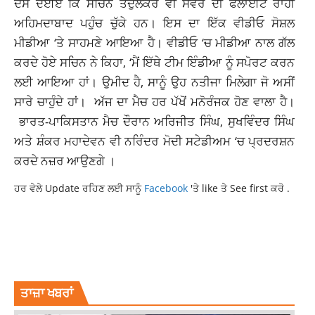
ਦੱਸ ਦੇਈਏ ਕਿ ਸਚਿਨ ਤੇਂਦੁਲਕਰ ਵੀ ਸਵੇਰ ਦੀ ਫਲਾਈਟ ਰਾਹੀਂ
ਅਹਿਮਦਾਬਾਦ
ਪਹੁੰਚ ਚੁੱਕੇ ਹਨ। ਇਸ ਦਾ ਇੱਕ ਵੀਡੀਓ ਸੋਸ਼ਲ
ਮੀਡੀਆ ‘ਤੇ ਸਾਹਮਣੇ ਆਇਆ ਹੈ। ਵੀਡੀਓ ‘ਚ ਮੀਡੀਆ ਨਾਲ ਗੱਲ
ਕਰਦੇ ਹੋਏ ਸਚਿਨ ਨੇ ਕਿਹਾ, ‘ਮੈਂ ਇੱਥੇ ਟੀਮ ਇੰਡੀਆ ਨੂੰ ਸਪੋਰਟ ਕਰਨ
ਲਈ ਆਇਆ ਹਾਂ। ਉਮੀਦ ਹੈ, ਸਾਨੂੰ ਉਹ
ਨਤੀਜਾ
ਮਿਲੇਗਾ ਜੋ ਅਸੀਂ
ਸਾਰੇ ਚਾਹੁੰਦੇ ਹਾਂ। ਅੱਜ ਦਾ ਮੈਚ ਹਰ ਪੱਖੋਂ ਮਨੋਰੰਜਕ ਹੋਣ ਵਾਲਾ ਹੈ।
ਭਾਰਤ-ਪਾਕਿਸਤਾਨ ਮੈਚ ਦੌਰਾਨ ਅਰਿਜੀਤ ਸਿੰਘ, ਸੁਖਵਿੰਦਰ ਸਿੰਘ
ਅਤੇ ਸ਼ੰਕਰ ਮਹਾਦੇਵਨ ਵੀ ਨਰਿੰਦਰ ਮੋਦੀ ਸਟੇਡੀਅਮ ‘ਚ ਪ੍ਰਦਰਸ਼ਨ
ਕਰਦੇ ਨਜ਼ਰ ਆਉਣਗੇ ।
ਹਰ ਵੇਲੇ Update ਰਹਿਣ ਲਈ ਸਾਨੂੰ
Facebook
'ਤੇ like ਤੇ See first ਕਰੋ .
ANUSHKA SHARMA
ANUSHKA SHARMA IN AHMEDABAD
ANUSHKA SHARMA REACHED AHMEDABAD
INDIA VS PAKISTAN ICC
LATESTNEWS
WORLD CUP 2023
ਤਾਜ਼ਾ ਖਬਰਾਂ