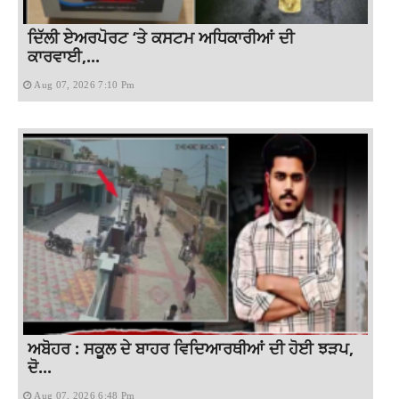
ਦਿੱਲੀ ਏਅਰਪੋਰਟ ‘ਤੇ ਕਸਟਮ ਅਧਿਕਾਰੀਆਂ ਦੀ
ਕਾਰਵਾਈ,...
Aug 07, 2026 7:10 Pm
ਅਬੋਹਰ : ਸਕੂਲ ਦੇ ਬਾਹਰ ਵਿਦਿਆਰਥੀਆਂ ਦੀ ਹੋਈ ਝੜਪ,
ਦੋ...
Aug 07, 2026 6:48 Pm