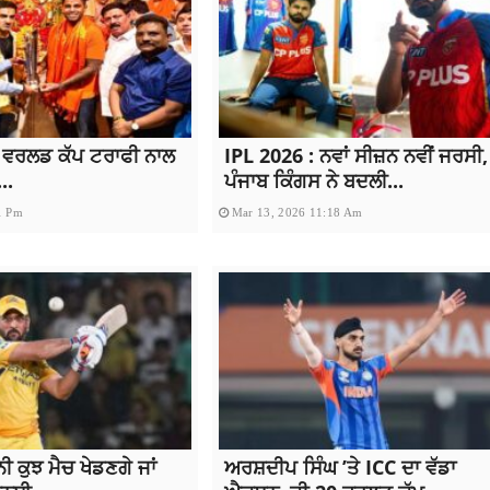
 ਵਰਲਡ ਕੱਪ ਟਰਾਫੀ ਨਾਲ
IPL 2026 : ਨਵਾਂ ਸੀਜ਼ਨ ਨਵੀਂ ਜਰਸੀ,
..
ਪੰਜਾਬ ਕਿੰਗਸ ਨੇ ਬਦਲੀ...
1 Pm
Mar 13, 2026 11:18 Am
ੀ ਕੁਝ ਮੈਚ ਖੇਡਣਗੇ ਜਾਂ
ਅਰਸ਼ਦੀਪ ਸਿੰਘ ’ਤੇ ICC ਦਾ ਵੱਡਾ