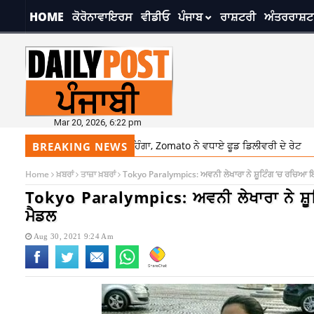
HOME
ਕੋਰੋਨਾਵਾਇਰਸ
ਵੀਡੀਓ
ਪੰਜਾਬ
ਰਾਸ਼ਟਰੀ
ਅੰਤਰਰਾਸ਼ਟ
Mar 20, 2026, 6:22 pm
ਡਰ ਕਰਨਾ ਪਵੇਗਾ ਮਹਿੰਗਾ, Zomato ਨੇ ਵਧਾਏ ਫੂਡ ਡਿਲੀਵਰੀ ਦੇ ਰੇਟ
5:24 
BREAKING NEWS
Home
ਖ਼ਬਰਾਂ
ਤਾਜ਼ਾ ਖ਼ਬਰਾਂ
Tokyo Paralympics: ਅਵਨੀ ਲੇਖਾਰਾ ਨੇ ਸ਼ੂਟਿੰਗ ‘ਚ ਰਚਿਆ ਇ
Tokyo Paralympics: ਅਵਨੀ ਲੇਖਾਰਾ ਨੇ ਸ਼ੂ
ਮੈਡਲ
Aug 30, 2021 9:24 Am