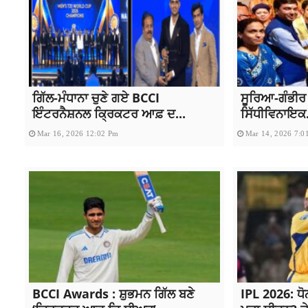
ਗਿੱਲ-ਮੰਧਾਨਾ ਚੁਣੇ ਗਏ BCCI
ਸੂਰਿਆ-ਗੰਭੀਰ
ਇੰਟਰਨੈਸ਼ਨਲ ਕ੍ਰਿਕਟਰ ਆਫ਼ ਦ...
ਸਿੱਧੀਵਿਨਾਇਕ.
Mar 16, 2026 12:02 Pm
Mar 14, 2026 7:0
BCCI Awards : ਸ਼ੁਭਮਨ ਗਿੱਲ ਬਣੇ
IPL 2026: ਧੋਨ