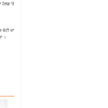
 ਹੋਲਡ ‘ਤੇ
ਚ ਚੋਟੀ ਦਾ
ਤਾ ।