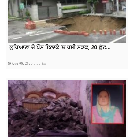
ਲੁਧਿਆਣਾ ਦੇ ਪੌਸ਼ ਇਲਾਕੇ ‘ਚ ਧਸੀ ਸੜਕ, 20 ਫੁੱਟ...
Aug 06, 2026 5:36 Pm