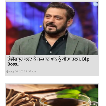
ਚੰਡੀਗੜ੍ਹ ਕੋਰਟ ਨੇ ਸਲਮਾਨ ਖਾਨ ਨੂੰ ਕੀਤਾ ਤਲਬ, Big
Boss...
Aug 06, 2026 9:37 Am