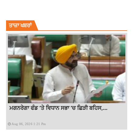
ACCUSED IDENTIFIED
CHANDIGARH MEDICAL STORE CASE
LATEST NEWS
LATEST PUNJABI NEWS
NEWS
TOP NEWS
ਤਾਜ਼ਾ ਖਬਰਾਂ
ਮਗਨਰੇਗਾ ਫੰਡ ‘ਤੇ ਵਿਧਾਨ ਸਭਾ ‘ਚ ਛਿੜੀ ਬਹਿਸ,...
Aug 06, 2026 1:21 Pm