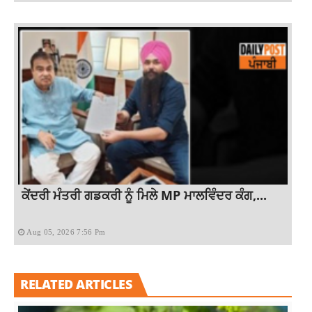
ਕੇਂਦਰੀ ਮੰਤਰੀ ਗਡਕਰੀ ਨੂੰ ਮਿਲੇ MP ਮਾਲਵਿੰਦਰ ਕੰਗ,...
Aug 05, 2026 7:56 Pm
RELATED ARTICLES