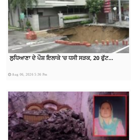
ਲੁਧਿਆਣਾ ਦੇ ਪੌਸ਼ ਇਲਾਕੇ ‘ਚ ਧਸੀ ਸੜਕ, 20 ਫੁੱਟ...
Aug 06, 2026 5:36 Pm