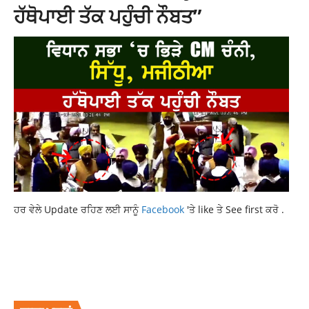
ਹੱਥੋਪਾਈ ਤੱਕ ਪਹੁੰਚੀ ਨੌਬਤ”
ਹਰ ਵੇਲੇ Update ਰਹਿਣ ਲਈ ਸਾਨੂੰ
Facebook
'ਤੇ like ਤੇ See first ਕਰੋ .
CM CHANNI AND MINISTER WILL VISIT
CM CHARANJIT SINGH CHANNI
LATEST NEWS
LATEST NEWS PUNJAB
TOP NEWS