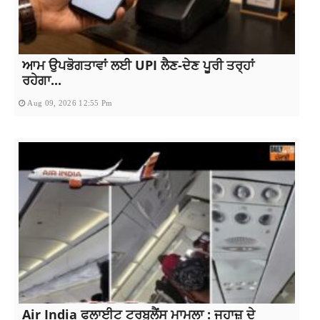
ਆਮ ਉਪਭੋਗਤਾਵਾਂ ਲਈ UPI ਲੈਣ-ਦੇਣ ਪੂਰੀ ਤਰ੍ਹਾਂ
ਰਹੇਗਾ...
Aug 09, 2026 12:55 Pm
Air India ਫਲਾਈਟ ਟਰਬੂਲੈਂਸ ਮਾਮਲਾ : ਜਹਾਜ਼ ਦੇ