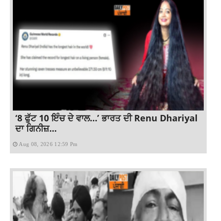
‘8 ਫੁੱਟ 10 ਇੰਚ ਦੇ ਵਾਲ…’ ਭਾਰਤ ਦੀ Renu Dhariyal
ਦਾ ਗਿਨੀਜ਼...
Aug 08, 2026 12:59 Pm