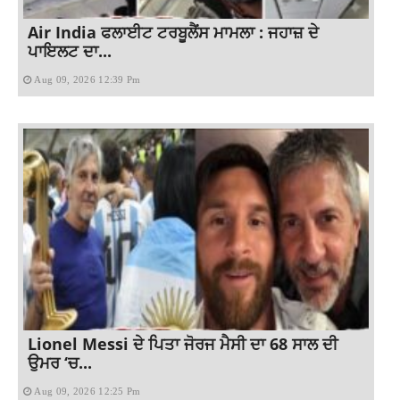
Air India ਫਲਾਈਟ ਟਰਬੂਲੈਂਸ ਮਾਮਲਾ : ਜਹਾਜ਼ ਦੇ
ਪਾਇਲਟ ਦਾ...
Aug 09, 2026 12:39 Pm
Lionel Messi ਦੇ ਪਿਤਾ ਜੋਰਜ ਮੈਸੀ ਦਾ 68 ਸਾਲ ਦੀ
ਉਮਰ ‘ਚ...
Aug 09, 2026 12:25 Pm