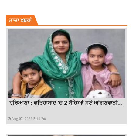
DONALD TRUMP
DONALD TRUMP FOUND GUILTY
INTERNATIONAL NEWS
UNITED STATES
ਤਾਜ਼ਾ ਖਬਰਾਂ
ਹਰਿਆਣਾ : ਫਤਿਹਾਬਾਦ ‘ਚ 2 ਬੱਚਿਆਂ ਸਣੇ ਆਂਗਣਵਾੜੀ...
Aug 07, 2026 5:14 Pm