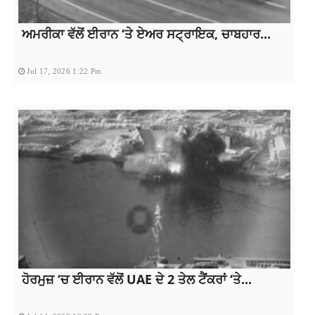
ਅਮਰੀਕਾ ਵੱਲੋਂ ਈਰਾਨ ‘ਤੇ ਏਅਰ ਸਟ੍ਰਾਇਕ, ਚਾਬਹਾਰ...
Jul 17, 2026 1:22 Pm
ਹੋਰਮੁਜ਼ ‘ਚ ਈਰਾਨ ਵੱਲੋਂ UAE ਦੇ 2 ਤੇਲ ਟੈਂਕਰਾਂ ‘ਤੇ...