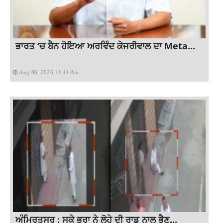
ਭਾਰਤ ‘ਚ ਬੈਨ ਹੋਇਆ ਅਰਵਿੰਦ ਕੇਜਰੀਵਾਲ ਦਾ Meta...
Aug 06, 2026 11:44 Am
ਅੰਮ੍ਰਿਤਸਰ : ਸਕੇ ਭਰਾ ਨੇ ਲੋਹੇ ਦੀ ਰਾਡ ਨਾਲ ਭੈਣ...