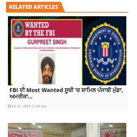
RELATED ARTICLES
FBI ਦੀ Most Wanted ਸੂਚੀ ‘ਚ ਸ਼ਾਮਿਲ ਪੰਜਾਬੀ ਮੁੰਡਾ,
ਅਮਰੀਕਾ...
Jul 31, 2026 11:06 Am